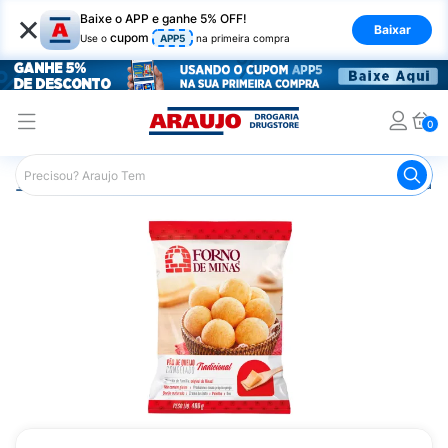
×
Baixe o APP e ganhe 5% OFF!
Baixar
cupom
Use o
APP5
na primeira compra
0
Araujo
Mercado
Alimentos Congelados e de Geladeira