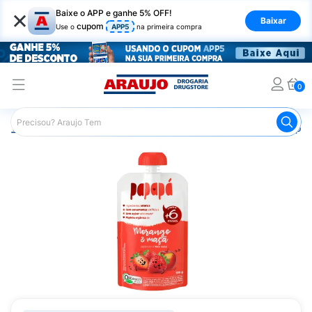
×
Baixe o APP e ganhe 5% OFF!
Baixar
cupom
Use o
APP5
na primeira compra
0
Araujo
Infantil
Alimentação Infantil
Papinha
Papin