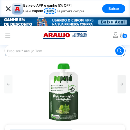
×
Baixe o APP e ganhe 5% OFF!
Baixar
cupom
Use o
APP5
na primeira compra
0
Araujo
Infantil
Alimentação Infantil
Papinha
Papin