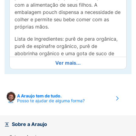
com a alimentação de seus filhos. A
embalagem pouch dispensa a necessidade de
colher e permite seu bebe comer com as
próprias mãos.
Lista de Ingredientes: purê de pera orgânica,
purê de espinafre orgânico, purê de
abobrinha orgânico e uma gota de suco de
limão (para regular a acidez quando
Ver mais...
necessário).
Produto orgânico, natural, sem glúten, sem
lactose, sem conservantes, sem adição de
açúcares.
A Araujo tem de tudo.
Posso te ajudar de alguma forma?
Modo de usar:
Agite antes de usar. Produto
pronto para o consumo. Se consumir direto
da embalagem, não guarde as sobras.
Sobre a Araujo
Ingredientes:
Purê de pera orgânica, purê de