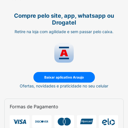
Saúde adverte: este produto não deve ser
usado para crianças menores de 6 (seis)
Compre pelo site, app, whatsapp ou
meses de idade, a não ser por indicação
Drogatel
expressa de médico ou nutricionista.O
aleitamento materno evita infecções e
Retire na loja com agilidade e sem passar pelo caixa.
alergias e é recomendado até os 2 (dois)
anos de idade ou mais.Não consuma se a
embalagem estiver violada.A tampa desse
produto deve ser mantida fora do alcance
das crianças.
Baixar aplicativo Araujo
Ofertas, novidades e praticidade no seu celular
Formas de Pagamento