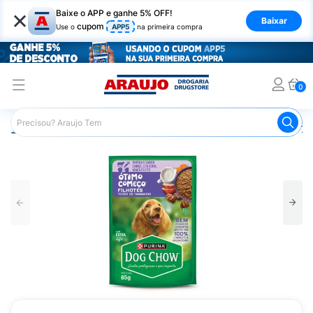
×
Baixe o APP e ganhe 5% OFF!
Baixar
cupom
Use o
APP5
na primeira compra
0
Araujo
Pet Shop
Cachorros
Ração para Cachorro