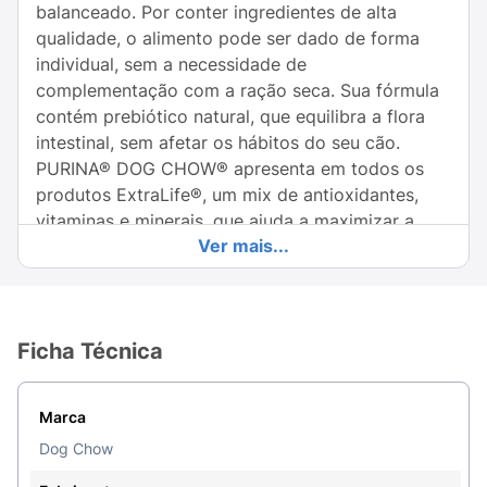
balanceado. Por conter ingredientes de alta
qualidade, o alimento pode ser dado de forma
individual, sem a necessidade de
complementação com a ração seca. Sua fórmula
contém prebiótico natural, que equilibra a flora
intestinal, sem afetar os hábitos do seu cão.
PURINA® DOG CHOW® apresenta em todos os
produtos ExtraLife®, um mix de antioxidantes,
vitaminas e minerais, que ajuda a maximizar a
Ver mais...
qualidade de vida do seu cão dia após dia.
Porque juntos protegemos o que importa.
- Com EXTRAlife
Ficha Técnica
- Sem adição de corantes artificiais
- 100% Completo & Balanceado
Marca
USO PROIBIDO NA ALIMENTAÇÃO DE
Dog Chow
RUMINANTES.