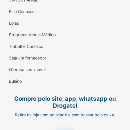
zeolita, farinha de trigo, leite em pó integral.
Fale Conosco
Modo de Conservação:
Conservar o produto em
local seco e fresco. Depois de aberto, manter
Lojas
refrigerado e consumir em até 48 h. Não
Programa Araujo Médico
congelar.
Trabalhe Conosco
Seja um fornecedor
Ofereça seu imóvel
Bulário
Compre pelo site, app, whatsapp ou
Drogatel
Retire na loja com agilidade e sem passar pelo caixa.