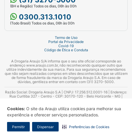
(BH e Região) Todos os dias, 06h às 00h
0300.313.1010
(Todo Brasil) Todos os dias, 06h às 00h
Termo de Uso
Portal da Privacidade
Covid-19
Código de Ética e Conduta
A Drogaria Araujo S/A informa que o seu site oficial corresponde ao
endereço www.araujo.com.br, não reconhecendo qualquer outro que
utilize indevidamente da sua marca. Para sua segurança recomendamos
que não sejam realizadas compras em sites desconhecidos que se utilizem
de forma fraudulenta da marca da Drogaria Araujo S.A. Em caso de
dúvidas, gentileza entrar em contato com (31) 3270-5000.
Razão Social: Drogaria Araujo S.A | CNPJ: 17.256.512.0001-16 | Endereço:
Rua Curitiba 327 - Centro - CEP: 30170-120 - Belo Horizonte - MG |
Telefones: 0300.313.1010 e (31) 3270-5000 Horário de funcionamento -
06:00h às 00:00h | Consultores técnicos responsáveis: Hairton Ayres
Cookies:
O site da Araujo utiliza cookies para melhorar sua
Azevedo Guimarães – CRF 10.965 | Yasmin Silva Alvarenga – CRF 52.584 -
Consultor substituto: Thiago Aguiar Pinheiro - CRF Nº 13.748. Alvará
experiência e oferecer serviços personalizados.
Sanitário: 2025020713 | Autorização de Funcionamento da Empresa (AFE):
7.16355-1
Permitir
Dispensar
Preferências de Cookies