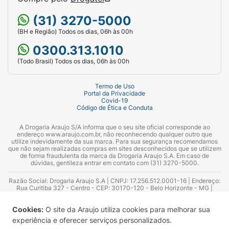
(31) 3270-5000
(BH e Região) Todos os dias, 06h às 00h
0300.313.1010
(Todo Brasil) Todos os dias, 06h às 00h
Termo de Uso
Portal da Privacidade
Covid-19
Código de Ética e Conduta
A Drogaria Araujo S/A informa que o seu site oficial corresponde ao
endereço www.araujo.com.br, não reconhecendo qualquer outro que
utilize indevidamente da sua marca. Para sua segurança recomendamos
que não sejam realizadas compras em sites desconhecidos que se utilizem
de forma fraudulenta da marca da Drogaria Araujo S.A. Em caso de
dúvidas, gentileza entrar em contato com (31) 3270-5000.
Razão Social: Drogaria Araujo S.A | CNPJ: 17.256.512.0001-16 | Endereço:
Rua Curitiba 327 - Centro - CEP: 30170-120 - Belo Horizonte - MG |
Telefones: 0300.313.1010 e (31) 3270-5000 Horário de funcionamento -
06:00h às 00:00h | Consultores técnicos responsáveis: Hairton Ayres
Cookies:
O site da Araujo utiliza cookies para melhorar sua
Azevedo Guimarães – CRF 10.965 | Yasmin Silva Alvarenga – CRF 52.584 -
Consultor substituto: Thiago Aguiar Pinheiro - CRF Nº 13.748. Alvará
experiência e oferecer serviços personalizados.
Sanitário: 2025020713 | Autorização de Funcionamento da Empresa (AFE):