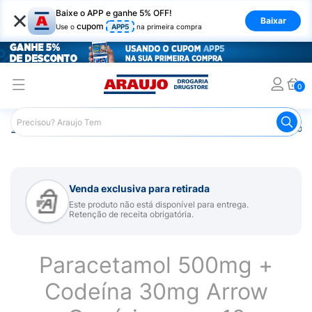
×
Baixe o APP e ganhe 5% OFF!
Baixar
cupom
Use o
APP5
na primeira compra
0
Araujo
Medicamentos
Remédios para Dor
Remédio p
Venda exclusiva para retirada
Este produto não está disponível para entrega.
Retenção de receita obrigatória.
Paracetamol 500mg +
Codeína 30mg Arrow