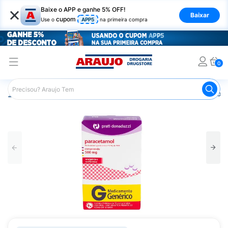
×
Baixe o APP e ganhe 5% OFF!
Baixar
cupom
Use o
APP5
na primeira compra
0
Araujo
Medicamentos
Remédios para Dor
Remédio p