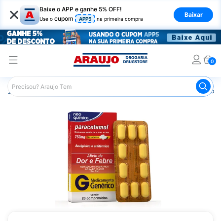
×
Baixe o APP e ganhe 5% OFF!
Baixar
cupom
Use o
APP5
na primeira compra
0
Araujo
Medicamentos
Remédios para Dor
Remédio p