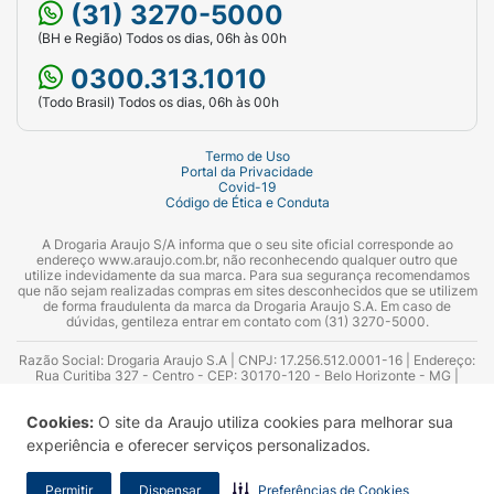
(31) 3270-5000
(BH e Região) Todos os dias, 06h às 00h
0300.313.1010
(Todo Brasil) Todos os dias, 06h às 00h
Termo de Uso
Portal da Privacidade
Covid-19
Código de Ética e Conduta
A Drogaria Araujo S/A informa que o seu site oficial corresponde ao
endereço www.araujo.com.br, não reconhecendo qualquer outro que
utilize indevidamente da sua marca. Para sua segurança recomendamos
que não sejam realizadas compras em sites desconhecidos que se utilizem
de forma fraudulenta da marca da Drogaria Araujo S.A. Em caso de
dúvidas, gentileza entrar em contato com (31) 3270-5000.
Razão Social: Drogaria Araujo S.A | CNPJ: 17.256.512.0001-16 | Endereço:
Rua Curitiba 327 - Centro - CEP: 30170-120 - Belo Horizonte - MG |
Telefones: 0300.313.1010 e (31) 3270-5000 Horário de funcionamento -
06:00h às 00:00h | Consultores técnicos responsáveis: Hairton Ayres
Cookies:
O site da Araujo utiliza cookies para melhorar sua
Azevedo Guimarães – CRF 10.965 | Yasmin Silva Alvarenga – CRF 52.584 -
Consultor substituto: Thiago Aguiar Pinheiro - CRF Nº 13.748. Alvará
experiência e oferecer serviços personalizados.
Sanitário: 2025020713 | Autorização de Funcionamento da Empresa (AFE):
7.16355-1
Permitir
Dispensar
Preferências de Cookies