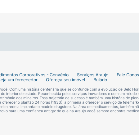
dimentos Corporativos - Convênio
Serviços Araujo
Fale Cono
Seja um fornecedor
Ofereça seu imóvel
Bulário
 você. Com uma história centenária que se confunde com a evolução de Belo Hori
s do interior do estado. Reconhecida pelos serviços inovadores e com um mix de 
trimônio dos mineiros. Essa trajetória de sucesso é também uma história de pion
 oferecer o plantão 24 horas (1933), a primeira a oferecer o serviço de telemarke
primeira rede a implantar o modelo drugstore. Na área de medicamentos, também nã
 novo para uma confiança antiga: de que na Araujo você sempre encontra medi