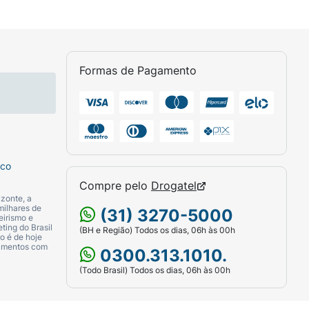
Formas de Pagamento
sco
Compre pelo
Drogatel
zonte, a
milhares de
(31) 3270-5000
eirismo e
ting do Brasil
(BH e Região) Todos os dias, 06h às 00h
o é de hoje
camentos com
0300.313.1010.
(Todo Brasil) Todos os dias, 06h às 00h