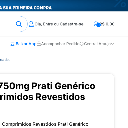
Olá, Entre ou Cadastre-se
R$ 0,00
0
Baixar App
Acompanhar Pedido
Central Araujo
stidos
750mg Prati Genérico
imidos Revestidos
Comprimidos Revestidos Prati Genérico