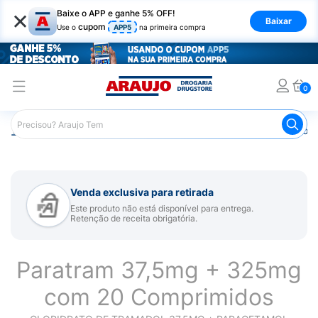
×
Baixe o APP e ganhe 5% OFF!
Baixar
cupom
Use o
APP5
na primeira compra
0
Araujo
Medicamentos
Remédios para Dor
Remédio p
Venda exclusiva para retirada
Este produto não está disponível para entrega.
Retenção de receita obrigatória.
Paratram 37,5mg + 325mg
com 20 Comprimidos