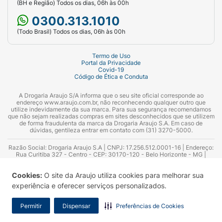
(BH e Região) Todos os dias, 06h às 00h
0300.313.1010
(Todo Brasil) Todos os dias, 06h às 00h
Termo de Uso
Portal da Privacidade
Covid-19
Código de Ética e Conduta
A Drogaria Araujo S/A informa que o seu site oficial corresponde ao
endereço www.araujo.com.br, não reconhecendo qualquer outro que
utilize indevidamente da sua marca. Para sua segurança recomendamos
que não sejam realizadas compras em sites desconhecidos que se utilizem
de forma fraudulenta da marca da Drogaria Araujo S.A. Em caso de
dúvidas, gentileza entrar em contato com (31) 3270-5000.
Razão Social: Drogaria Araujo S.A | CNPJ: 17.256.512.0001-16 | Endereço:
Rua Curitiba 327 - Centro - CEP: 30170-120 - Belo Horizonte - MG |
Telefones: 0300.313.1010 e (31) 3270-5000 Horário de funcionamento -
06:00h às 00:00h | Consultores técnicos responsáveis: Hairton Ayres
Cookies:
O site da Araujo utiliza cookies para melhorar sua
Azevedo Guimarães – CRF 10.965 | Yasmin Silva Alvarenga – CRF 52.584 -
Consultor substituto: Thiago Aguiar Pinheiro - CRF Nº 13.748. Alvará
experiência e oferecer serviços personalizados.
Sanitário: 2025020713 | Autorização de Funcionamento da Empresa (AFE):
7.16355-1
Permitir
Dispensar
Preferências de Cookies