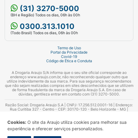
(31) 3270-5000
(BH e Região) Todos os dias, 06h às 00h
0300.313.1010
(Todo Brasil) Todos os dias, 06h às 00h
Termo de Uso
Portal da Privacidade
Covid-19
Código de Ética e Conduta
A Drogaria Araujo S/A informa que o seu site oficial corresponde ao
endereço www.araujo.com.br, não reconhecendo qualquer outro que
utilize indevidamente da sua marca. Para sua segurança recomendamos
que não sejam realizadas compras em sites desconhecidos que se utilizem
de forma fraudulenta da marca da Drogaria Araujo S.A. Em caso de
dúvidas, gentileza entrar em contato com (31) 3270-5000.
Razão Social: Drogaria Araujo S.A | CNPJ: 17.256.512.0001-16 | Endereço:
Rua Curitiba 327 - Centro - CEP: 30170-120 - Belo Horizonte - MG |
Telefones: 0300.313.1010 e (31) 3270-5000 Horário de funcionamento -
06:00h às 00:00h | Consultores técnicos responsáveis: Hairton Ayres
Cookies:
O site da Araujo utiliza cookies para melhorar sua
Azevedo Guimarães – CRF 10.965 | Yasmin Silva Alvarenga – CRF 52.584 -
Consultor substituto: Thiago Aguiar Pinheiro - CRF Nº 13.748. Alvará
experiência e oferecer serviços personalizados.
Sanitário: 2025020713 | Autorização de Funcionamento da Empresa (AFE):
7.16355-1