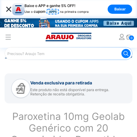
×
Baixe o APP e ganhe 5% OFF!
Baixar
cupom
Use o
APP5
na primeira compra
0
Araujo
Medicamentos
Remédio para Sistema Nervoso Ce
Venda exclusiva para retirada
Este produto não está disponível para entrega.
Retenção de receita obrigatória.
Paroxetina 10mg Geolab
Genérico com 20