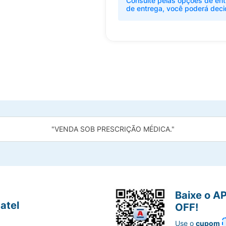
Consulte pelas opções de ent
de entrega, você poderá deci
"VENDA SOB PRESCRIÇÃO MÉDICA."
Baixe o A
atel
OFF!
Use o
cupom