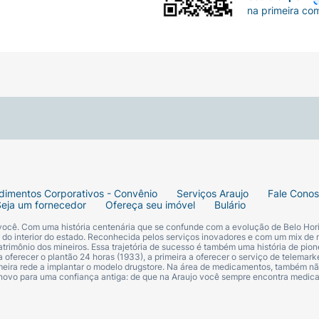
na primeira co
dimentos Corporativos - Convênio
Serviços Araujo
Fale Cono
Seja um fornecedor
Ofereça seu imóvel
Bulário
 você. Com uma história centenária que se confunde com a evolução de Belo Hori
s do interior do estado. Reconhecida pelos serviços inovadores e com um mix de 
trimônio dos mineiros. Essa trajetória de sucesso é também uma história de pion
 oferecer o plantão 24 horas (1933), a primeira a oferecer o serviço de telemarke
primeira rede a implantar o modelo drugstore. Na área de medicamentos, também nã
 novo para uma confiança antiga: de que na Araujo você sempre encontra medi