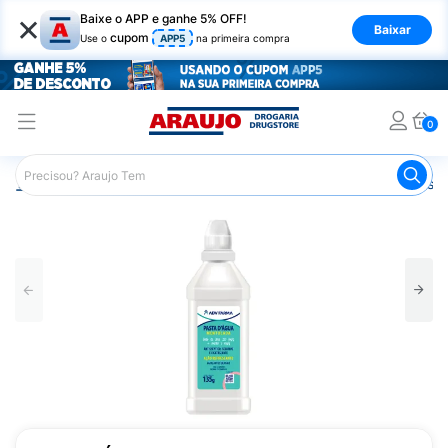
×
Baixe o APP e ganhe 5% OFF!
Baixar
cupom
Use o
APP5
na primeira compra
0
Araujo
Saúde e Bem Estar
Primeiros Socorros
Antiss