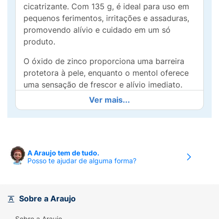
cicatrizante. Com 135 g, é ideal para uso em
pequenos ferimentos, irritações e assaduras,
promovendo alívio e cuidado em um só
produto.
O óxido de zinco proporciona uma barreira
protetora à pele, enquanto o mentol oferece
uma sensação de frescor e alívio imediato.
Agite antes de usar para garantir a
Ver mais...
homogeneidade da solução e aplique nas
áreas afetadas. É uma escolha prática e
eficaz para a rotina familiar, sendo apropriada
para adultos e crianças.
A Araujo tem de tudo.
Posso te ajudar de alguma forma?
Garanta a saúde da sua pele com esta
excelente opção de cuidado diário!
Sobre a Araujo
Sobre a Araujo