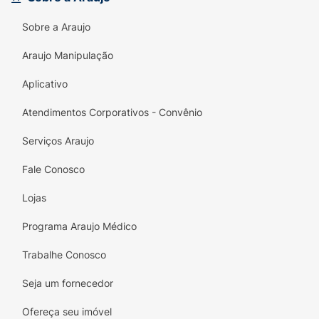
Ação Extra Forte:
Sabor intenso de mentol
e eucalipto para refrescância total.
Sobre a Araujo
Hálito Puro Imediato:
Eficácia garantida
Araujo Manipulação
contra odores comuns do dia a dia.
Aplicativo
Zero Açúcar:
Opção leve e segura para
diabéticos ou dietas restritivas.
Atendimentos Corporativos - Convênio
Custo-Benefício:
Embalagem com
50
Serviços Araujo
unidades
, garantindo longa duração.
Fale Conosco
Praticidade "On-the-go":
Estojo rígido que
Lojas
não amassa e mantém a qualidade das
pastilhas.
Programa Araujo Médico
Ficha Técnica:
Trabalhe Conosco
Marca:
IceKiss (Cory).
Seja um fornecedor
Linha:
Xtrong (Extra Forte).
Ofereça seu imóvel