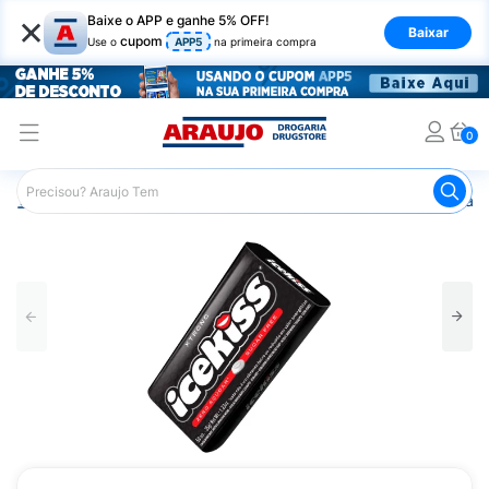
×
Baixe o APP e ganhe 5% OFF!
Baixar
cupom
Use o
APP5
na primeira compra
0
Araujo
Mercado
Doces e Bombonieres
Balas
Past