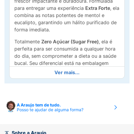
frescor impactante e duradoura. Formulada
para entregar uma experiência
Extra Forte
, ela
combina as notas potentes de mentol e
eucalipto, garantindo um hálito purificado de
forma imediata.
Totalmente
Zero Açúcar (Sugar Free)
, ela é
perfeita para ser consumida a qualquer hora
do dia, sem comprometer a dieta ou a saúde
bucal. Seu diferencial está na embalagem
moderna e compacta "flip-top", que cabe
Ver mais...
facilmente no bolso, na bolsa ou no console
do carro, mantendo as 50 pastilhas sempre
protegidas e prontas para o uso. Seja após o
café, antes de uma reunião ou para um hálito
A Araujo tem de tudo.
renovado em segundos, a IceKiss Xtrong é a
Posso te ajudar de alguma forma?
sua aliada número um.
Principais Diferenciais:
Sobre a Araujo