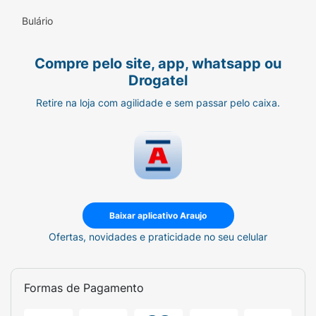
Sabor:
Mentol e Eucalipto.
Bulário
Peso Líquido:
35g (Contém 50 unidades).
Compre pelo site, app, whatsapp ou
Atributos:
Zero Açúcar / Sugar Free.
Drogatel
Retire na loja com agilidade e sem passar pelo caixa.
Baixar aplicativo Araujo
Ofertas, novidades e praticidade no seu celular
Formas de Pagamento