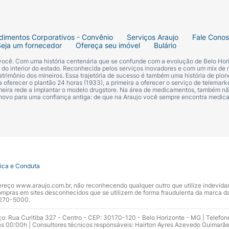
dimentos Corporativos - Convênio
Serviços Araujo
Fale Cono
Seja um fornecedor
Ofereça seu imóvel
Bulário
 você. Com uma história centenária que se confunde com a evolução de Belo Hori
s do interior do estado. Reconhecida pelos serviços inovadores e com um mix de 
trimônio dos mineiros. Essa trajetória de sucesso é também uma história de pion
 oferecer o plantão 24 horas (1933), a primeira a oferecer o serviço de telemarke
primeira rede a implantar o modelo drugstore. Na área de medicamentos, também nã
 novo para uma confiança antiga: de que na Araujo você sempre encontra medi
tica e Conduta
ndereço www.araujo.com.br, não reconhecendo qualquer outro que utilize indevid
pras em sites desconhecidos que se utilizem de forma fraudulenta da marca d
 3270-5000.
ço: Rua Curitiba 327 - Centro - CEP: 30170-120 - Belo Horizonte - MG | Telefon
s 00:00h | Consultores técnicos responsáveis: Hairton Ayres Azevedo Guimarã