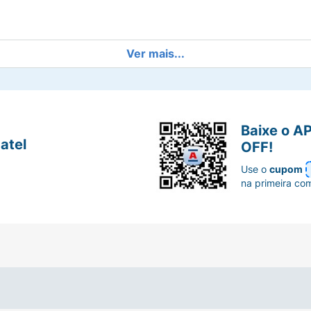
Ver mais...
Baixe o A
atel
OFF!
Use o
cupom
na primeira co