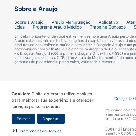
Sobre a Araujo
Sobre a Araujo
Araujo Manipulação
Aplicativo
Aten
Lojas
Programa Araujo Médico
Trabalhe Conosco
Em Belo Horizonte, onde você estiver, tem sempre uma Araujo perto de
Araujo está presente em todas as regiões da capital e em várias cidade
produtos de conveniência, saúde e bem-estar, a Drogaria Araujo é um pa
compromisso com o cliente: ela é a primeira drogaria de Belo Horizonte a
– o Drogatel Araujo (1963), a primeira drogaria Drive-Thru (1990) e a 
que a Araujo se destaca. O “Padrão Araujo de Medicamentos” dá nome
garantias de procedência, preço baixo, variedade e estoque.
Cookies:
O site da Araujo utiliza cookies
Termo de Uso
Portal da Privacidade
Covid-19
Código de É
para melhorar sua experiência e oferecer
serviços personalizados.
A Drogaria Araujo S/A informa que o seu site oficial corresponde ao e
marca. Para sua segurança recomendamos que não sejam realizadas com
Araujo S.A. Em caso de dúvidas, gentileza entrar em contato com (31)
Permitir
Dispensar
Razão Social: Drogaria Araujo S.A | CNPJ: 17.256.512.0001-16 | Endere
Preferências de Cookies
0300.313.1010 e (31) 3270-5000 Horário de funcionamento - 06:00h à