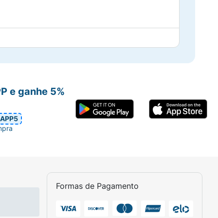
PP e ganhe 5%
APP5
mpra
Formas de Pagamento