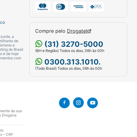
sco
Compre pelo
Drogatel
zonte, a
milhares de
(31) 3270-5000
eirismo e
ting do Brasil
(BH e Região) Todos os dias, 06h às 00h
o é de hoje
camentos com
0300.313.1010.
(Todo Brasil) Todos os dias, 06h às 00h
amente da sua
a Drogaria
es:
es – CRF