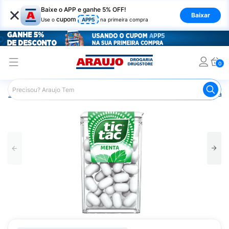
×
Baixe o APP e ganhe 5% OFF!
Baixar
cupom
Use o
APP5
na primeira compra
0
Araujo
Mercado
Doces e Bombonieres
Balas
Past