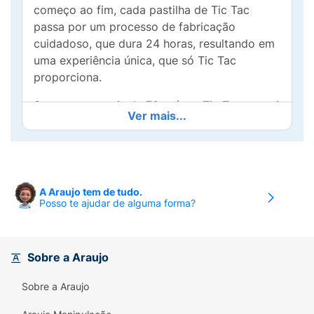
começo ao fim, cada pastilha de Tic Tac
passa por um processo de fabricação
cuidadoso, que dura 24 horas, resultando em
uma experiência única, que só Tic Tac
proporciona.
Sucesso em mais de 70 países, Tic Tac possui
Ver mais...
6 opções de sabores disponíveis no Brasil,
acompanhado da sua caixinha icônica. Basta
ouvir o barulhinho e, de longe, já
reconhecemos Tic Tac.
A Araujo tem de tudo.
Prepare-se para mergulhar nesse mix de
Posso te ajudar de alguma forma?
sabor e refrescância, que melhora
suavemente o seu mood. Refresque os
pequenos momentos do seu dia com Tic Tac!
Sobre a Araujo
Sobre a Araujo