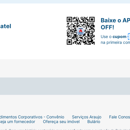
Baixe o A
atel
OFF!
Use o
cupom
na primeira co
dimentos Corporativos - Convênio
Serviços Araujo
Fale Cono
Seja um fornecedor
Ofereça seu imóvel
Bulário