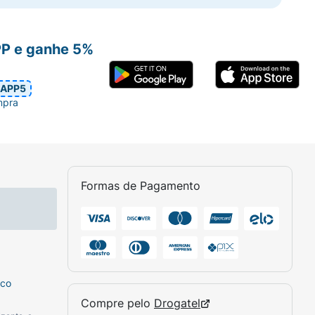
PP e ganhe 5%
APP5
mpra
Formas de Pagamento
sco
Compre pelo
Drogatel