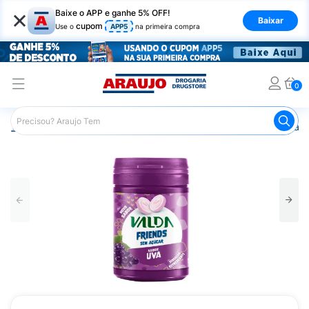
×
Baixe o APP e ganhe 5% OFF!
Baixar
cupom
Use o
APP5
na primeira compra
0
Araujo
Mercado
Doces e Bombonieres
Balas
Past