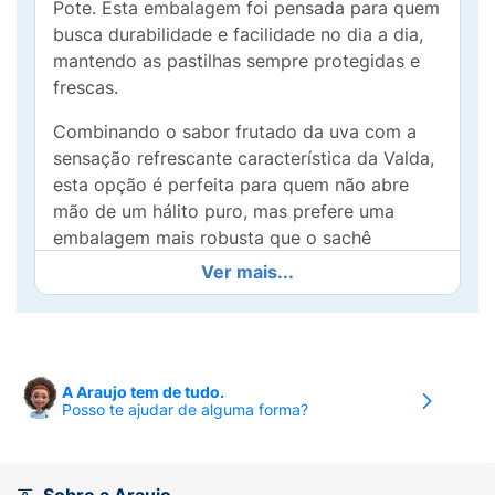
Pote. Esta embalagem foi pensada para quem
busca durabilidade e facilidade no dia a dia,
mantendo as pastilhas sempre protegidas e
frescas.
Combinando o sabor frutado da uva com a
sensação refrescante característica da Valda,
esta opção é perfeita para quem não abre
mão de um hálito puro, mas prefere uma
embalagem mais robusta que o sachê
tradicional.
Ver mais...
Por que escolher a versão Pote?
Embalagem Rígida e Resistente:
As
pastilhas não quebram e não esfarelam,
A Araujo tem de tudo.
mesmo dentro de bolsas cheias ou
Posso te ajudar de alguma forma?
mochilas.
Tampa Prática (Flip-Top):
Fácil de abrir e