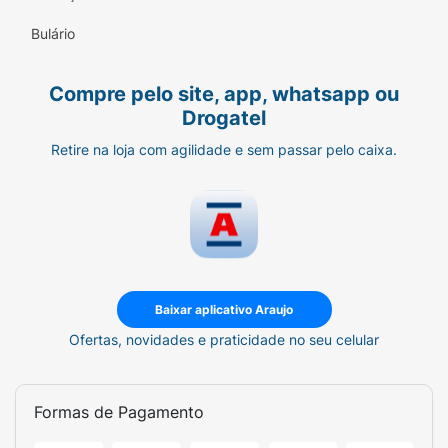
Motoristas (fácil manuseio no trânsito).
Bulário
Profissionais que atendem público e
precisam de hálito fresco constante.
Compre pelo site, app, whatsapp ou
Manter na gaveta do escritório ou na mesa
Drogatel
de estudos.
Retire na loja com agilidade e sem passar pelo caixa.
Informações Adicionais:
Sabor:
Uva
Tipo de Embalagem:
Pote plástico com
tampa
Baixar aplicativo Araujo
Restrições:
Não contém glúten. Sem
Ofertas, novidades e praticidade no seu celular
açúcar.
Formas de Pagamento