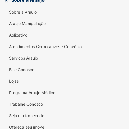
Sobre a Araujo
fechar com apenas uma mão, sendo ideal
para ter no console do carro ou na mesa do
Sobre a Araujo
escritório.
Araujo Manipulação
Conservação:
O pote mantém o aroma e a
textura da pastilha por mais tempo.
Aplicativo
Características do Produto:
Atendimentos Corporativos - Convênio
Zero Açúcar:
Delicioso sabor sem culpa.
Serviços Araujo
Ideal para dietas com restrição de
Fale Conosco
açúcares.
Lojas
Sabor Uva:
O toque adocicado da fruta
com a refrescância da menta.
Programa Araujo Médico
Sensação Refrescante:
Alivia a garganta e
Trabalhe Conosco
purifica o hálito instantaneamente.
Seja um fornecedor
Ideal para:
Ofereça seu imóvel