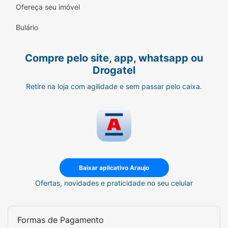
Informações Técnicas:
Ofereça seu imóvel
Peso:
25g
Bulário
Sabor:
Ice Cherry (Cereja Mentolada)
Compre pelo site, app, whatsapp ou
Tipo:
Pastilha dura/comprimida
Drogatel
Retire na loja com agilidade e sem passar pelo caixa.
Destaques:
Sem açúcar, Sem glúten,
Aromatizante idêntico ao natural.
Baixar aplicativo Araujo
Ofertas, novidades e praticidade no seu celular
Formas de Pagamento