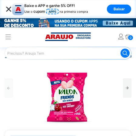
×
Baixe o APP e ganhe 5% OFF!
Baixar
cupom
Use o
APP5
na primeira compra
0
Araujo
Mercado
Doces e Bombonieres
Balas
Past