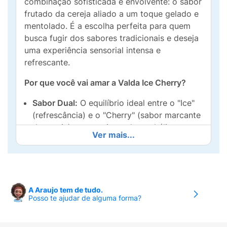
combinação sofisticada e envolvente: o sabor
frutado da cereja aliado a um toque gelado e
mentolado. É a escolha perfeita para quem
busca fugir dos sabores tradicionais e deseja
uma experiência sensorial intensa e
refrescante.
Por que você vai amar a Valda Ice Cherry?
Sabor Dual:
O equilíbrio ideal entre o "Ice"
(refrescância) e o "Cherry" (sabor marcante
da cereja), proporcionando um hálito
Ver mais...
perfumado e fresco.
Zero Açúcar:
Desfrute de todo esse sabor
sem preocupações com calorias extras.
Ideal para dietas com restrição de açúcar e
A Araujo tem de tudo.
para quem busca um estilo de vida mais
Posso te ajudar de alguma forma?
saudável.