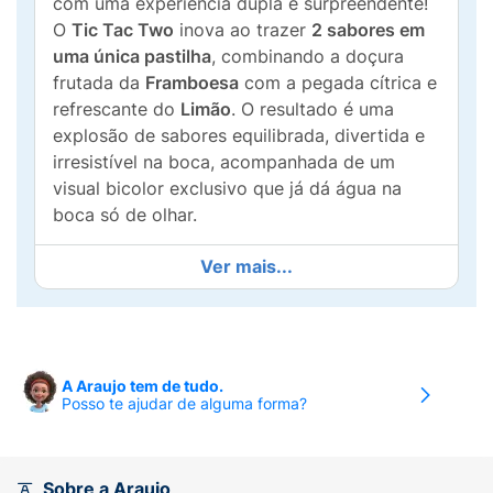
com uma experiência dupla e surpreendente!
O
Tic Tac Two
inova ao trazer
2 sabores em
uma única pastilha
, combinando a doçura
frutada da
Framboesa
com a pegada cítrica e
refrescante do
Limão
. O resultado é uma
explosão de sabores equilibrada, divertida e
irresistível na boca, acompanhada de um
visual bicolor exclusivo que já dá água na
boca só de olhar.
Perfeito para quem busca um docinho
Ver mais...
durante o dia sem sair do foco, esta versão é
Sem Açúcar
, oferecendo todo o sabor
característico da marca de forma mais leve.
Além disso, a embalagem de
38,5g
(muito
A Araujo tem de tudo.
maior que a tradicional) garante que a sua
Posso te ajudar de alguma forma?
diversão dure por muito mais tempo. É o
tamanho ideal para compartilhar com a
galera, deixar no porta-luvas do carro ou na
Sobre a Araujo