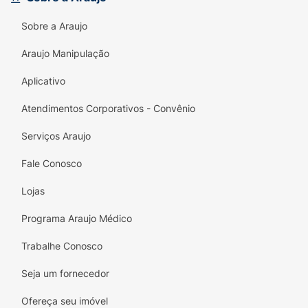
gaveta do escritório. Abra a sua caixinha e
deixe o lado divertido da vida rolar!
Sobre a Araujo
Principais Benefícios:
Araujo Manipulação
Dois Sabores em Um:
Cada pastilha entrega
Aplicativo
a combinação perfeita e simultânea de
Framboesa e Limão.
Atendimentos Corporativos - Convênio
Fórmula Zero Açúcar:
Todo o sabor
Serviços Araujo
divertido de Tic Tac em uma versão livre de
açúcares adicionados.
Fale Conosco
Tamanho Família/Econômico:
Caixinha
Lojas
grande de 38,5g, rendendo muito mais do
Programa Araujo Médico
que a versão convencional.
Trabalhe Conosco
Visual Divertido:
Pastilhas bicolores que
encantam os olhos e garantem uma
Seja um fornecedor
experiência sensorial única.
Ofereça seu imóvel