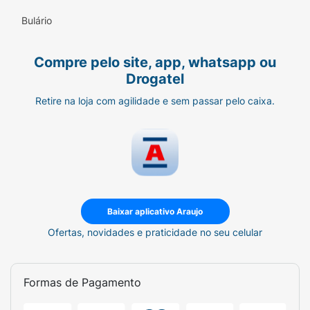
Praticidade On-The-Go:
Embalagem
clássica em acrílico com tampa "abre e
Bulário
fecha", fácil de carregar e perfeita para
compartilhar.
Compre pelo site, app, whatsapp ou
Drogatel
Sugestão de Uso:
Retire na loja com agilidade e sem passar pelo caixa.
Ideal para refrescar o hálito e dar aquela
adoçada no paladar a qualquer momento do
dia. Leve na bolsa, na mochila ou deixe no
carro. É a opção perfeita para quebrar a
rotina no meio da tarde ou para compartilhar
com os amigos e colegas de trabalho em um
momento de descontração.
Atenção: Produto
Baixar aplicativo Araujo
Sem Açúcar, porém, conforme alerta a
Ofertas, novidades e praticidade no seu celular
embalagem, não é caracterizado como um
alimento baixo ou reduzido em valor
energético. Consuma com moderação.
Formas de Pagamento
Ficha Técnica: