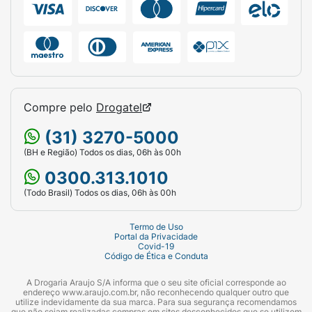
Marca:
Tic Tac (Ferrero).
Linha:
Two (2 Sabores).
Produto:
Pastilha.
Sabor:
Framboesa e Limão.
Compre pelo
Drogatel
Diferenciais:
Pastilhas bicolores.
(31) 3270-5000
Restrições Alimentares:
Sem Açúcar.
(BH e Região) Todos os dias, 06h às 00h
0300.313.1010
Peso Líquido:
38,5g.
(Todo Brasil) Todos os dias, 06h às 00h
Apresentação:
Caixinha de acrílico com
tampa dosadora.
Termo de Uso
Portal da Privacidade
Covid-19
Código de Ética e Conduta
A Drogaria Araujo S/A informa que o seu site oficial corresponde ao
endereço www.araujo.com.br, não reconhecendo qualquer outro que
utilize indevidamente da sua marca. Para sua segurança recomendamos
que não sejam realizadas compras em sites desconhecidos que se utilizem