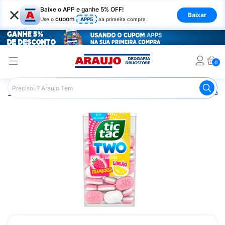
×
Baixe o APP e ganhe 5% OFF!
Baixar
cupom
Use o
APP5
na primeira compra
0
Araujo
Mercado
Doces e Bombonieres
Balas
Past