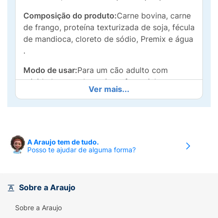
Composição do produto:
Carne bovina, carne
de frango, proteína texturizada de soja, fécula
de mandioca, cloreto de sódio, Premix e água
.
Modo de usar:
Para um cão adulto com
atividade normal, servir preferencialmente
Ver mais...
duas refeições diárias, seguindo as
recomendações do guia alimentar. As
quantidades indicadas podem ser adaptadas
segundo a raça, idade, estágio fisiológico e
atividade física do seu cão.
A Araujo tem de tudo.
Posso te ajudar de alguma forma?
Recomendações Técnicas:
Lave
completamente os utensílios usados para
alimentação;Não deixe alimento no
Sobre a Araujo
comedouro para evitar fermentação;Deixe
sempre água fresca e limpa à disposição do
Sobre a Araujo