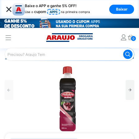
×
Baixe o APP e ganhe 5% OFF!
Baixar
cupom
Use o
APP5
na primeira compra
0
Araujo
Medicamentos
Remédio para o Estômago e Gastro