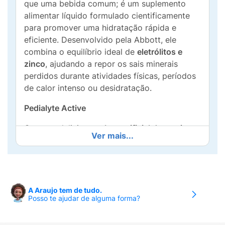
que uma bebida comum; é um suplemento
alimentar líquido formulado cientificamente
para promover uma hidratação rápida e
eficiente. Desenvolvido pela Abbott, ele
combina o equilíbrio ideal de
eletrólitos e
zinco
, ajudando a repor os sais minerais
perdidos durante atividades físicas, períodos
de calor intenso ou desidratação.
Pedialyte Active
Com um delicioso
sabor artificial de cereja
,
Ver mais...
Pedialyte Active é a solução prática para
quem busca manter o ritmo e a saúde em dia.
Sua fórmula pronta para o consumo facilita o
uso em qualquer lugar, garantindo que você
recupere sua energia e bem-estar de forma
A Araujo tem de tudo.
Posso te ajudar de alguma forma?
imediata.
Diferenciais do Pedialyte Active: