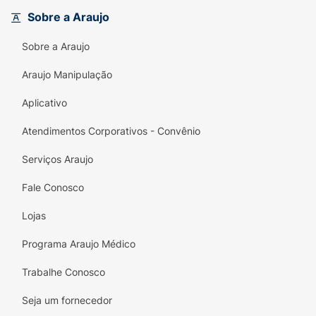
Sobre a Araujo
Fórmula Eficaz:
Concentração de 30 mEq
de eletrólitos para uma absorção otimizada.
Sobre a Araujo
Com Zinco:
Auxilia no fortalecimento do
Araujo Manipulação
sistema imune e no metabolismo.
Aplicativo
Hidratação Superior:
Mais eficiente que
bebidas esportivas comuns na reposição de
Atendimentos Corporativos - Convênio
líquidos.
Serviços Araujo
Praticidade Total:
Garrafa de 500ml com
design ergonômico, ideal para o dia a dia.
Fale Conosco
Qualidade Abbott:
Tecnologia e segurança
Lojas
de uma marca líder em saúde.
Programa Araujo Médico
Trabalhe Conosco
Seja um fornecedor