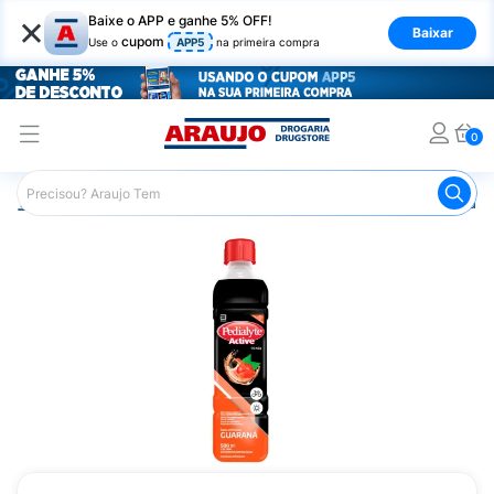
×
Baixe o APP e ganhe 5% OFF!
Baixar
cupom
Use o
APP5
na primeira compra
0
Araujo
Medicamentos
Remédio para o Estômago e Gastro