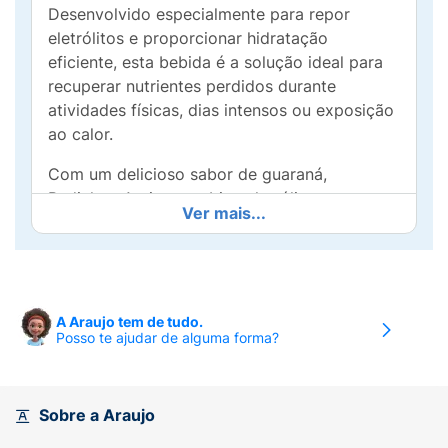
Desenvolvido especialmente para repor
eletrólitos e proporcionar hidratação
eficiente, esta bebida é a solução ideal para
recuperar nutrientes perdidos durante
atividades físicas, dias intensos ou exposição
ao calor.
Com um delicioso sabor de guaraná,
Pedialyte Active combina eletrólitos em
Ver mais...
equilíbrio e é projetado para auxiliar o
organismo a manter seu desempenho. Prático
e pronto para o consumo, o frasco de 500ml
é perfeito para acompanhar a sua rotina
ativa, seja nos treinos, no trabalho ou no
A Araujo tem de tudo.
Posso te ajudar de alguma forma?
lazer.
Escolha Pedialyte Active para cuidar do seu
corpo, recuperar sua energia e enfrentar o dia
Sobre a Araujo
com disposição. Hidrate-se de forma