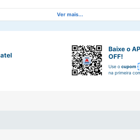
Ver mais...
Baixe o A
atel
OFF!
Use o
cupom
na primeira co