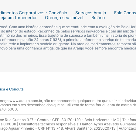
dimentos Corporativos - Convênio
Serviços Araujo
Fale Cono
Seja um fornecedor
Ofereça seu imóvel
Bulário
 você. Com uma história centenária que se confunde com a evolução de Belo Hori
s do interior do estado. Reconhecida pelos serviços inovadores e com um mix de 
trimônio dos mineiros. Essa trajetória de sucesso é também uma história de pion
 oferecer o plantão 24 horas (1933), a primeira a oferecer o serviço de telemarke
primeira rede a implantar o modelo drugstore. Na área de medicamentos, também nã
 novo para uma confiança antiga: de que na Araujo você sempre encontra medi
tica e Conduta
ndereço www.araujo.com.br, não reconhecendo qualquer outro que utilize indevid
pras em sites desconhecidos que se utilizem de forma fraudulenta da marca d
 3270-5000.
ço: Rua Curitiba 327 - Centro - CEP: 30170-120 - Belo Horizonte - MG | Telefon
s 00:00h | Consultores técnicos responsáveis: Hairton Ayres Azevedo Guimarã
hiago Aguiar Pinheiro - CRF Nº 13.748. Alvará Sanitário: 2025020713 | Autorizaç