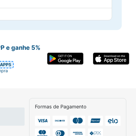
PP e ganhe 5%
APP5
mpra
Formas de Pagamento