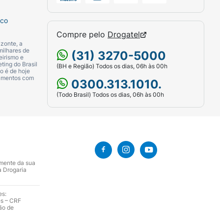
sco
Compre pelo
Drogatel
zonte, a
milhares de
(31) 3270-5000
eirismo e
ting do Brasil
(BH e Região) Todos os dias, 06h às 00h
o é de hoje
camentos com
0300.313.1010.
(Todo Brasil) Todos os dias, 06h às 00h
amente da sua
a Drogaria
es:
es – CRF
ão de