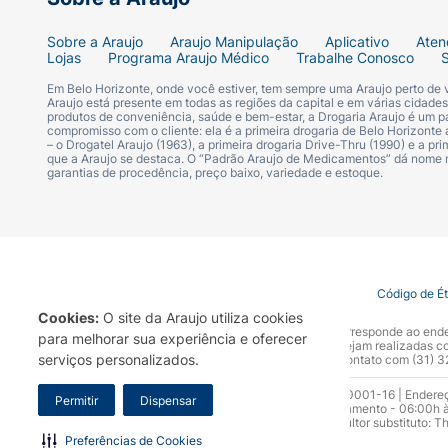
Sobre a Araujo
Araujo Manipulação
Aplicativo
Aten
Lojas
Programa Araujo Médico
Trabalhe Conosco
Em Belo Horizonte, onde você estiver, tem sempre uma Araujo perto de
Araujo está presente em todas as regiões da capital e em várias cidade
produtos de conveniência, saúde e bem-estar, a Drogaria Araujo é um pa
compromisso com o cliente: ela é a primeira drogaria de Belo Horizonte a
– o Drogatel Araujo (1963), a primeira drogaria Drive-Thru (1990) e a 
que a Araujo se destaca. O “Padrão Araujo de Medicamentos” dá nome
garantias de procedência, preço baixo, variedade e estoque.
Termo de Uso
Portal da Privacidade
Covid-19
Código de É
Cookies:
O site da Araujo utiliza cookies
A Drogaria Araujo S/A informa que o seu site oficial corresponde ao e
para melhorar sua experiência e oferecer
marca. Para sua segurança recomendamos que não sejam realizadas com
serviços personalizados.
Araujo S.A. Em caso de dúvidas, gentileza entrar em contato com (31)
Razão Social: Drogaria Araujo S.A | CNPJ: 17.256.512.0001-16 | Endere
Permitir
Dispensar
0300.313.1010 e (31) 3270-5000 Horário de funcionamento - 06:00h à
10.965 | Yasmin Silva Alvarenga – CRF 52.584 - Consultor substituto: T
Funcionamento da Empresa (AFE): 7.16355-1
Preferências de Cookies