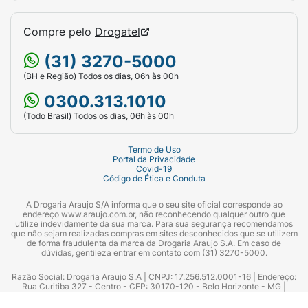
Compre pelo
Drogatel
(31) 3270-5000
(BH e Região) Todos os dias, 06h às 00h
0300.313.1010
(Todo Brasil) Todos os dias, 06h às 00h
Termo de Uso
Portal da Privacidade
Covid-19
Código de Ética e Conduta
A Drogaria Araujo S/A informa que o seu site oficial corresponde ao
endereço www.araujo.com.br, não reconhecendo qualquer outro que
utilize indevidamente da sua marca. Para sua segurança recomendamos
que não sejam realizadas compras em sites desconhecidos que se utilizem
de forma fraudulenta da marca da Drogaria Araujo S.A. Em caso de
dúvidas, gentileza entrar em contato com (31) 3270-5000.
Razão Social: Drogaria Araujo S.A | CNPJ: 17.256.512.0001-16 | Endereço:
Rua Curitiba 327 - Centro - CEP: 30170-120 - Belo Horizonte - MG |
Telefones: 0300.313.1010 e (31) 3270-5000 Horário de funcionamento -
06:00h às 00:00h | Consultores técnicos responsáveis: Hairton Ayres