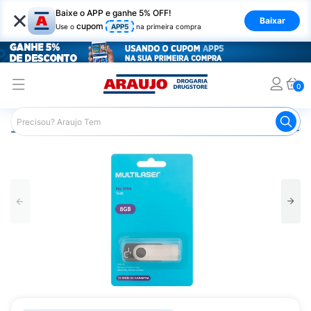
×
Baixe o APP e ganhe 5% OFF!
Baixar
cupom
Use o
APP5
na primeira compra
0
Araujo
Mercado
Casa e Utilidades
Eletrônicos e Aces