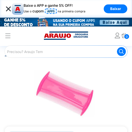
×
Baixe o APP e ganhe 5% OFF!
Baixar
cupom
Use o
APP5
na primeira compra
0
Araujo
Cabelo
Acessórios para Cabelos
Escovas e P