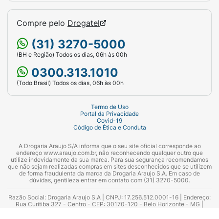
Compre pelo
Drogatel
(31) 3270-5000
(BH e Região) Todos os dias, 06h às 00h
0300.313.1010
(Todo Brasil) Todos os dias, 06h às 00h
Termo de Uso
Portal da Privacidade
Covid-19
Código de Ética e Conduta
A Drogaria Araujo S/A informa que o seu site oficial corresponde ao
endereço www.araujo.com.br, não reconhecendo qualquer outro que
utilize indevidamente da sua marca. Para sua segurança recomendamos
que não sejam realizadas compras em sites desconhecidos que se utilizem
de forma fraudulenta da marca da Drogaria Araujo S.A. Em caso de
dúvidas, gentileza entrar em contato com (31) 3270-5000.
Razão Social: Drogaria Araujo S.A | CNPJ: 17.256.512.0001-16 | Endereço:
Rua Curitiba 327 - Centro - CEP: 30170-120 - Belo Horizonte - MG |
Telefones: 0300.313.1010 e (31) 3270-5000 Horário de funcionamento -
06:00h às 00:00h | Consultores técnicos responsáveis: Hairton Ayres