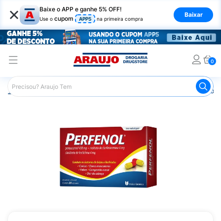
×
Baixe o APP e ganhe 5% OFF!
Baixar
cupom
Use o
APP5
na primeira compra
0
Araujo
Medicamentos
Remédio para Gripe e Resfriado