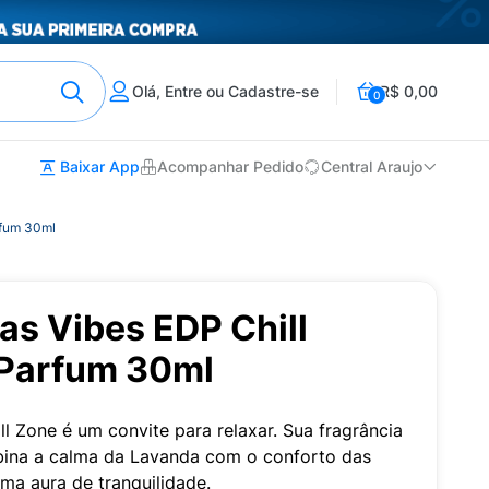
Olá, Entre ou Cadastre-se
R$ 0,00
0
Baixar App
Acompanhar Pedido
Central Araujo
rfum 30ml
as Vibes EDP Chill
Parfum 30ml
l Zone é um convite para relaxar. Sua fragrância
ina a calma da Lavanda com o conforto das
uma aura de tranquilidade.