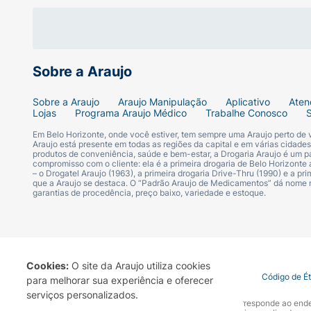
Sobre a Araujo
Sobre a Araujo
Araujo Manipulação
Aplicativo
Aten
Lojas
Programa Araujo Médico
Trabalhe Conosco
Em Belo Horizonte, onde você estiver, tem sempre uma Araujo perto de
Araujo está presente em todas as regiões da capital e em várias cidade
produtos de conveniência, saúde e bem-estar, a Drogaria Araujo é um pa
compromisso com o cliente: ela é a primeira drogaria de Belo Horizonte a
– o Drogatel Araujo (1963), a primeira drogaria Drive-Thru (1990) e a 
que a Araujo se destaca. O “Padrão Araujo de Medicamentos” dá nome
garantias de procedência, preço baixo, variedade e estoque.
Cookies:
O site da Araujo utiliza cookies
Termo de Uso
Portal da Privacidade
Covid-19
Código de É
para melhorar sua experiência e oferecer
serviços personalizados.
A Drogaria Araujo S/A informa que o seu site oficial corresponde ao e