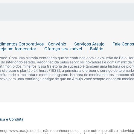
dimentos Corporativos - Convênio
Serviços Araujo
Fale Cono
Seja um fornecedor
Ofereça seu imóvel
Bulário
 você. Com uma história centenária que se confunde com a evolução de Belo Hori
s do interior do estado. Reconhecida pelos serviços inovadores e com um mix de 
trimônio dos mineiros. Essa trajetória de sucesso é também uma história de pion
 oferecer o plantão 24 horas (1933), a primeira a oferecer o serviço de telemarke
primeira rede a implantar o modelo drugstore. Na área de medicamentos, também nã
 novo para uma confiança antiga: de que na Araujo você sempre encontra medi
tica e Conduta
ndereço www.araujo.com.br, não reconhecendo qualquer outro que utilize indevid