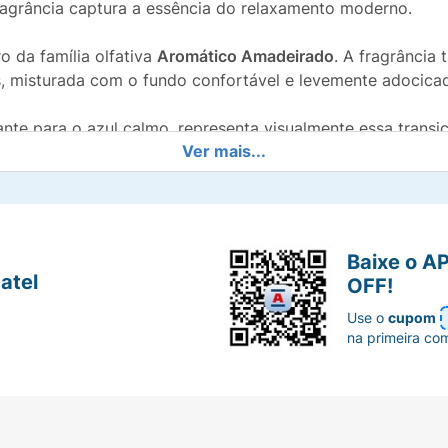
fragrância captura a essência do relaxamento moderno.
o da família olfativa
Aromático Amadeirado
. A fragrância
s, misturada com o fundo confortável e levemente adocic
nte para o azul calmo, representa visualmente essa transi
Ver mais...
 usar após o treino, em um fim de semana de descanso ou se
Baixe o A
 relaxamento.
atel
OFF!
Use o
cupom
na primeira co
o conforto da Baunilha.
eflete a proposta do perfume.