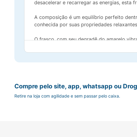
desacelerar e recarregar as energias, esta 
A composição é um equilíbrio perfeito dentr
conhecida por suas propriedades relaxante
O frasco, com seu degradê do amarelo vibra
tranquilo e "chill". É a escolha ideal para
imediato.
Destaques da Fragrância:
Proposta:
"Chill Zone" para momentos de
Compre pelo site, app, whatsapp ou Drog
Retire na loja com agilidade e sem passar pelo caixa.
Família:
Aromático Amadeirado.
Notas Principais:
O frescor da Lavanda e 
Design:
Frasco moderno em degradê que r