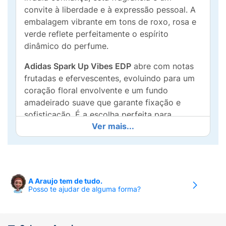
convite à liberdade e à expressão pessoal. A
embalagem vibrante em tons de roxo, rosa e
verde reflete perfeitamente o espírito
dinâmico do perfume.
Adidas Spark Up Vibes EDP
abre com notas
frutadas e efervescentes, evoluindo para um
coração floral envolvente e um fundo
amadeirado suave que garante fixação e
sofisticação. É a escolha perfeita para
Ver mais...
acompanhar você em todas as suas
aventuras, desde um dia agitado na cidade
até um encontro casual com amigos.
Benefícios:
A Araujo tem de tudo.
Posso te ajudar de alguma forma?
Fragrância Vibrante:
Combinação única de
notas frutadas e florais.
Longa Duração:
Eau de Parfum que