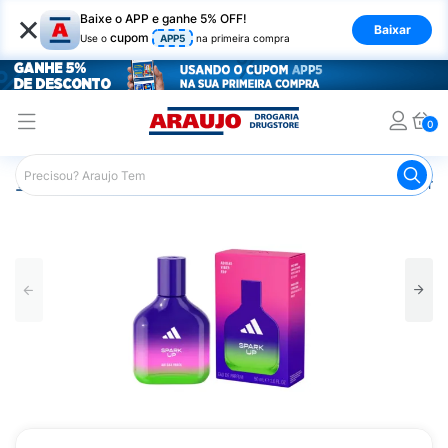
×
Baixe o APP e ganhe 5% OFF!
Baixar
cupom
Use o
APP5
na primeira compra
0
Araujo
Beleza e Cuidados
Perfumes e Colônias
Perfu