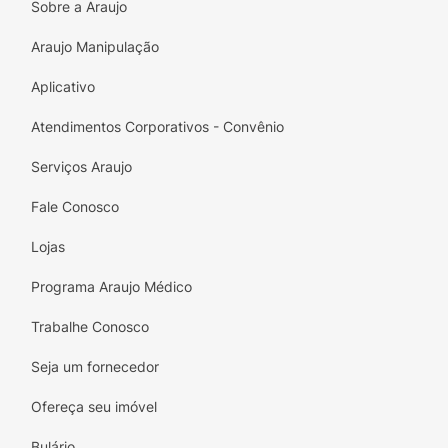
Sobre a Araujo
Pirâmide Olfativa
Araujo Manipulação
Topo:
Toranja, Pimenta Preta e Cardamomo.
Aplicativo
Corpo: Lavanda, Alecrim e Notas Aquáticas.
Fundo: Vetiver, Fava Tonka e Musgo de
Atendimentos Corporativos - Convênio
Carvalho.
Serviços Araujo
Fale Conosco
Lojas
Programa Araujo Médico
Trabalhe Conosco
Seja um fornecedor
Ofereça seu imóvel
Bulário