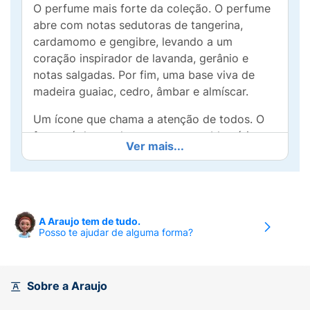
O perfume mais forte da coleção. O perfume
abre com notas sedutoras de tangerina,
cardamomo e gengibre, levando a um
coração inspirador de lavanda, gerânio e
notas salgadas. Por fim, uma base viva de
madeira guaiac, cedro, âmbar e almíscar.
Um ícone que chama a atenção de todos. O
frasco é decorado com peças emblemáticas
Ver mais...
que refletem as características de seu
conteúdo elegante, poderoso, jovem e muito
masculino.
Ingrediente:
A Araujo tem de tudo.
Posso te ajudar de alguma forma?
Álcool Desnaturado, Água, Perfume,
Limoneno, Linalol, Citronelol, Avobenzona,
Cumarina, Salicilato De Benzila, Alfa-Isometil
Sobre a Araujo
Ionona, Citral, Geraniol, Corante Violeta
60730, Azul Brilhante, Amarelo De Tartrazina.