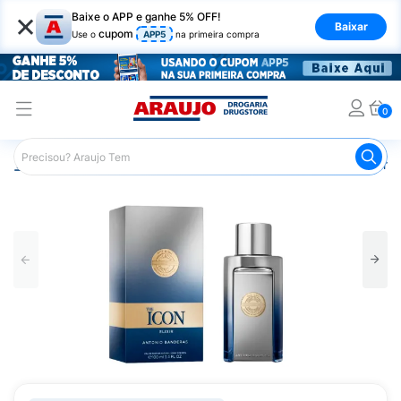
×
Baixe o APP e ganhe 5% OFF!
Baixar
cupom
Use o
APP5
na primeira compra
0
Araujo
Beleza e Cuidados
Perfumes e Colônias
Perfu