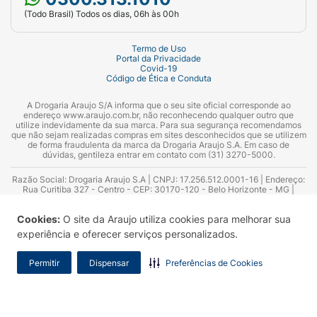
(Todo Brasil) Todos os dias, 06h às 00h
Termo de Uso
Portal da Privacidade
Covid-19
Código de Ética e Conduta
A Drogaria Araujo S/A informa que o seu site oficial corresponde ao
endereço www.araujo.com.br, não reconhecendo qualquer outro que
utilize indevidamente da sua marca. Para sua segurança recomendamos
que não sejam realizadas compras em sites desconhecidos que se utilizem
de forma fraudulenta da marca da Drogaria Araujo S.A. Em caso de
dúvidas, gentileza entrar em contato com (31) 3270-5000.
Razão Social: Drogaria Araujo S.A | CNPJ: 17.256.512.0001-16 | Endereço:
Rua Curitiba 327 - Centro - CEP: 30170-120 - Belo Horizonte - MG |
Telefones: 0300.313.1010 e (31) 3270-5000 Horário de funcionamento -
06:00h às 00:00h | Consultores técnicos responsáveis: Hairton Ayres
Cookies:
O site da Araujo utiliza cookies para melhorar sua
Azevedo Guimarães – CRF 10.965 | Yasmin Silva Alvarenga – CRF 52.584 -
Consultor substituto: Thiago Aguiar Pinheiro - CRF Nº 13.748. Alvará
experiência e oferecer serviços personalizados.
Sanitário: 2025020713 | Autorização de Funcionamento da Empresa (AFE):
7.16355-1
Permitir
Dispensar
Preferências de Cookies