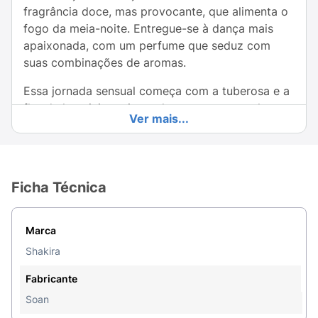
fragrância doce, mas provocante, que alimenta o
fogo da meia-noite. Entregue-se à dança mais
apaixonada, com um perfume que seduz com
suas combinações de aromas.
Essa jornada sensual começa com a tuberosa e a
flor de laranjeira, misturadas com o caramelo
Ver mais...
doce, que realça seu poder hipnótico. A
personalidade da baunilha e do patchouli te
envolvem, enquanto as notas de fundo servem de
contraponto à bergamota.
Ficha Técnica
Nesse novo formato, o icônico frasco que
captura o movimento do corpo de Shakira, é
Marca
transformado em um intenso vermelho cereja, que
Shakira
brinca entre a escuridão do anoitecer aos
reflexos luminosos dos primeiros raios de sol.
Fabricante
Soan
Família Olfativa: