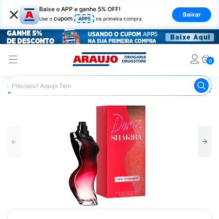
×
Baixe o APP e ganhe 5% OFF!
Baixar
cupom
Use o
APP5
na primeira compra
0
Araujo
Beleza e Cuidados
Perfumes e Colônias
Perfu