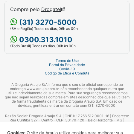
Compre pelo
Drogatel
(31) 3270-5000
(BH e Região) Todos os dias, 06h às 00h
0300.313.1010
(Todo Brasil) Todos os dias, 06h às 00h
Termo de Uso
Portal da Privacidade
Covid-19
Código de Ética e Conduta
A Drogaria Araujo S/A informa que o seu site oficial corresponde ao
endereço www.araujo.com.br, não reconhecendo qualquer outro que
utilize indevidamente da sua marca. Para sua segurança recomendamos
que não sejam realizadas compras em sites desconhecidos que se utilizem
de forma fraudulenta da marca da Drogaria Araujo S.A. Em caso de
dúvidas, gentileza entrar em contato com (31) 3270-5000.
Razão Social: Drogaria Araujo S.A | CNPJ: 17.256.512.0001-16 | Endereço:
Rua Curitiba 327 - Centro - CEP: 30170-120 - Belo Horizonte - MG |
Telefones: 0300.313.1010 e (31) 3270-5000 Horário de funcionamento -
06:00h às 00:00h | Consultores técnicos responsáveis: Hairton Ayres
Cookies:
O site da Araujo utiliza cookies para melhorar sua
Azevedo Guimarães – CRF 10.965 | Yasmin Silva Alvarenga – CRF 52.584 -