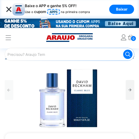
×
Baixe o APP e ganhe 5% OFF!
Baixar
cupom
Use o
APP5
na primeira compra
0
Araujo
Beleza e Cuidados
Perfumes e Colônias
Perfu