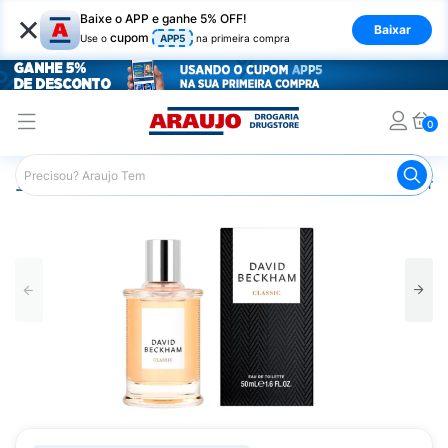
×
Baixe o APP e ganhe 5% OFF!
Baixar
cupom
Use o
APP5
na primeira compra
0
Araujo
Beleza e Cuidados
Perfumes e Colônias
Perfu