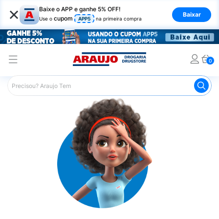
×
Baixe o APP e ganhe 5% OFF!
Baixar
cupom
Use o
APP5
na primeira compra
0