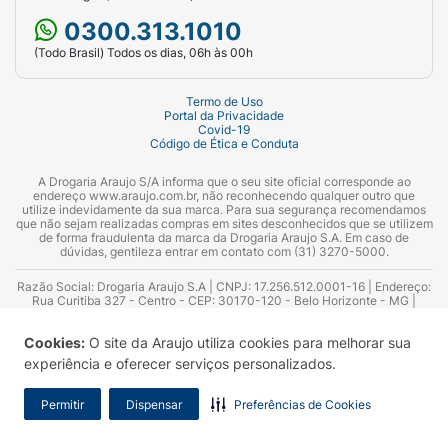
0300.313.1010
(Todo Brasil) Todos os dias, 06h às 00h
Termo de Uso
Portal da Privacidade
Covid-19
Código de Ética e Conduta
A Drogaria Araujo S/A informa que o seu site oficial corresponde ao
endereço www.araujo.com.br, não reconhecendo qualquer outro que
utilize indevidamente da sua marca. Para sua segurança recomendamos
que não sejam realizadas compras em sites desconhecidos que se utilizem
de forma fraudulenta da marca da Drogaria Araujo S.A. Em caso de
dúvidas, gentileza entrar em contato com (31) 3270-5000.
Razão Social: Drogaria Araujo S.A | CNPJ: 17.256.512.0001-16 | Endereço:
Rua Curitiba 327 - Centro - CEP: 30170-120 - Belo Horizonte - MG |
Telefones: 0300.313.1010 e (31) 3270-5000 Horário de funcionamento -
06:00h às 00:00h | Consultores técnicos responsáveis: Hairton Ayres
Cookies:
O site da Araujo utiliza cookies para melhorar sua
Azevedo Guimarães – CRF 10.965 | Yasmin Silva Alvarenga – CRF 52.584 -
Consultor substituto: Thiago Aguiar Pinheiro - CRF Nº 13.748. Alvará
experiência e oferecer serviços personalizados.
Sanitário: 2025020713 | Autorização de Funcionamento da Empresa (AFE):
7.16355-1
Permitir
Dispensar
Preferências de Cookies