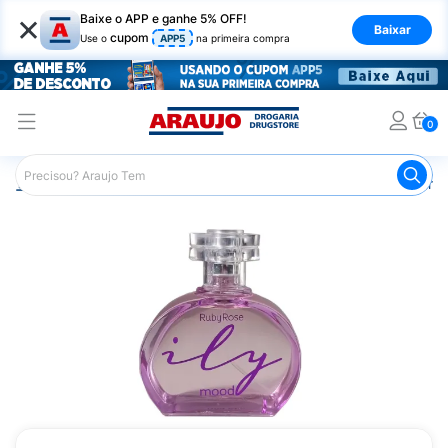
×
Baixe o APP e ganhe 5% OFF!
Baixar
cupom
Use o
APP5
na primeira compra
0
Araujo
Beleza e Cuidados
Perfumes e Colônias
Perfu