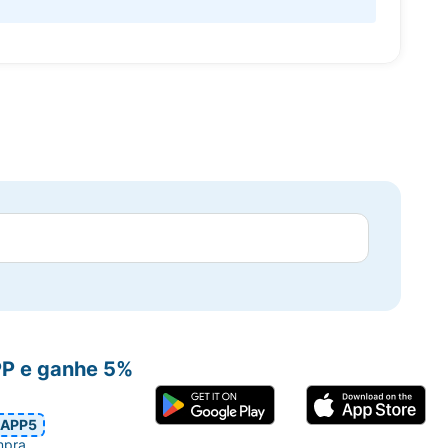
PP e ganhe 5%
APP5
mpra