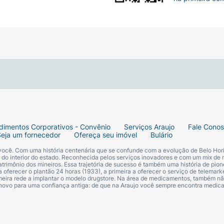
dimentos Corporativos - Convênio
Serviços Araujo
Fale Cono
Seja um fornecedor
Ofereça seu imóvel
Bulário
 você. Com uma história centenária que se confunde com a evolução de Belo Hori
s do interior do estado. Reconhecida pelos serviços inovadores e com um mix de 
trimônio dos mineiros. Essa trajetória de sucesso é também uma história de pion
 oferecer o plantão 24 horas (1933), a primeira a oferecer o serviço de telemarke
primeira rede a implantar o modelo drugstore. Na área de medicamentos, também nã
 novo para uma confiança antiga: de que na Araujo você sempre encontra medi