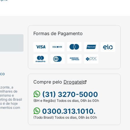
Formas de Pagamento
sco
Compre pelo
Drogatel
zonte, a
milhares de
(31) 3270-5000
eirismo e
ting do Brasil
(BH e Região) Todos os dias, 06h às 00h
o é de hoje
camentos com
0300.313.1010.
(Todo Brasil) Todos os dias, 06h às 00h