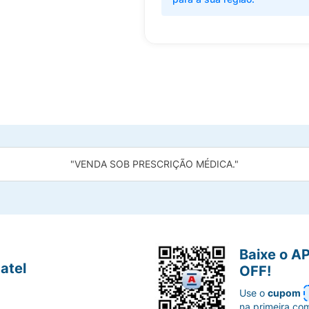
"VENDA SOB PRESCRIÇÃO MÉDICA."
Baixe o A
atel
OFF!
Use o
cupom
na primeira co