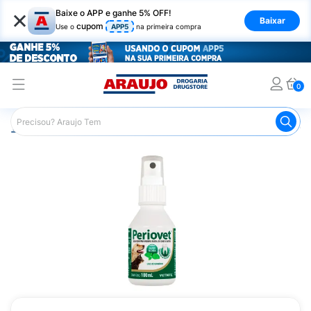
×
Baixe o APP e ganhe 5% OFF!
Baixar
cupom
Use o
APP5
na primeira compra
0
Araujo
Pet Shop
Cachorros
Escova de Dente para C