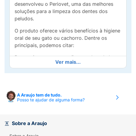
desenvolveu o Periovet, uma das melhores
soluções para a limpeza dos dentes dos
peludos.
O produto oferece vários benefícios à higiene
oral de seu gato ou cachorro. Dentre os
principais, podemos citar:
Proporciona a manutenção completa da boca
Ver mais...
e complementa a escovação periódica;Possui
sabor agradável de menta;É de fácil
aplicação.
A saúde oral é muito importante para a
A Araujo tem de tudo.
qualidade de vida de nossos bichinhos. Assim,
Posso te ajudar de alguma forma?
para saber mais sobre o Periovet em spray,
continue com a gente! Vamos tirar todas as
dúvidas que possam surgir durante a
Sobre a Araujo
aplicação.
Sobre a Araujo