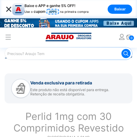
×
Baixe o APP e ganhe 5% OFF!
Baixar
cupom
Use o
APP5
na primeira compra
0
Araujo
Medicamentos
Remédio para Sistema Nervoso Ce
Venda exclusiva para retirada
Este produto não está disponível para entrega.
Retenção de receita obrigatória.
Perlid 1mg com 30
Comprimidos Revestido