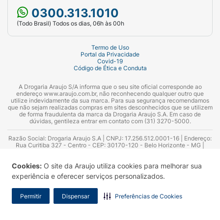
0300.313.1010
(Todo Brasil) Todos os dias, 06h às 00h
Termo de Uso
Portal da Privacidade
Covid-19
Código de Ética e Conduta
A Drogaria Araujo S/A informa que o seu site oficial corresponde ao
endereço www.araujo.com.br, não reconhecendo qualquer outro que
utilize indevidamente da sua marca. Para sua segurança recomendamos
que não sejam realizadas compras em sites desconhecidos que se utilizem
de forma fraudulenta da marca da Drogaria Araujo S.A. Em caso de
dúvidas, gentileza entrar em contato com (31) 3270-5000.
Razão Social: Drogaria Araujo S.A | CNPJ: 17.256.512.0001-16 | Endereço:
Rua Curitiba 327 - Centro - CEP: 30170-120 - Belo Horizonte - MG |
Telefones: 0300.313.1010 e (31) 3270-5000 Horário de funcionamento -
06:00h às 00:00h | Consultores técnicos responsáveis: Hairton Ayres
Cookies:
O site da Araujo utiliza cookies para melhorar sua
Azevedo Guimarães – CRF 10.965 | Yasmin Silva Alvarenga – CRF 52.584 -
Consultor substituto: Thiago Aguiar Pinheiro - CRF Nº 13.748. Alvará
experiência e oferecer serviços personalizados.
Sanitário: 2025020713 | Autorização de Funcionamento da Empresa (AFE):
7.16355-1
Permitir
Dispensar
Preferências de Cookies