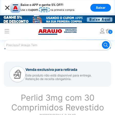
×
Baixe o APP e ganhe 5% OFF!
Baixar
cupom
Use o
APP5
na primeira compra
0
Araujo
Medicamentos
Remédio para Sistema Nervoso Ce
Venda exclusiva para retirada
Este produto não está disponível para entrega.
Retenção de receita obrigatória.
Perlid 3mg com 30
Comprimidos Revestido