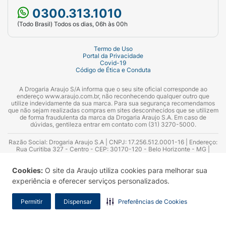
0300.313.1010
(Todo Brasil) Todos os dias, 06h às 00h
Termo de Uso
Portal da Privacidade
Covid-19
Código de Ética e Conduta
A Drogaria Araujo S/A informa que o seu site oficial corresponde ao
endereço www.araujo.com.br, não reconhecendo qualquer outro que
utilize indevidamente da sua marca. Para sua segurança recomendamos
que não sejam realizadas compras em sites desconhecidos que se utilizem
de forma fraudulenta da marca da Drogaria Araujo S.A. Em caso de
dúvidas, gentileza entrar em contato com (31) 3270-5000.
Razão Social: Drogaria Araujo S.A | CNPJ: 17.256.512.0001-16 | Endereço:
Rua Curitiba 327 - Centro - CEP: 30170-120 - Belo Horizonte - MG |
Telefones: 0300.313.1010 e (31) 3270-5000 Horário de funcionamento -
06:00h às 00:00h | Consultores técnicos responsáveis: Hairton Ayres
Cookies:
O site da Araujo utiliza cookies para melhorar sua
Azevedo Guimarães – CRF 10.965 | Yasmin Silva Alvarenga – CRF 52.584 -
Consultor substituto: Thiago Aguiar Pinheiro - CRF Nº 13.748. Alvará
experiência e oferecer serviços personalizados.
Sanitário: 2025020713 | Autorização de Funcionamento da Empresa (AFE):
7.16355-1
Permitir
Dispensar
Preferências de Cookies