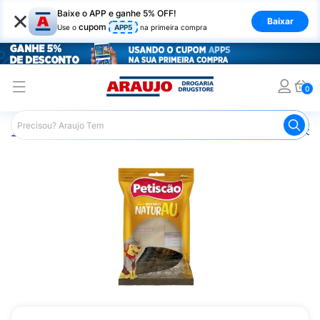
×
Baixe o APP e ganhe 5% OFF!
Baixar
cupom
Use o
APP5
na primeira compra
0
Araujo
Pet Shop
Cachorros
Petiscos para Cachorro