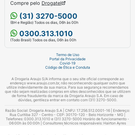
Compre pelo
Drogatel
(31) 3270-5000
(BH e Região) Todos os dias, 06h às 00h
0300.313.1010
(Todo Brasil) Todos os dias, 06h às 00h
Termo de Uso
Portal da Privacidade
Covid-19
Código de Ética e Conduta
A Drogaria Araujo S/A informa que o seu site oficial corresponde ao
endereço www.araujo.com.br, não reconhecendo qualquer outro que
utilize indevidamente da sua marca. Para sua segurança recomendamos
que não sejam realizadas compras em sites desconhecidos que se utilizem
de forma fraudulenta da marca da Drogaria Araujo S.A. Em caso de
dúvidas, gentileza entrar em contato com (31) 3270-5000.
Razão Social: Drogaria Araujo S.A | CNPJ: 17.256.512.0001-16 | Endereço:
Rua Curitiba 327 - Centro - CEP: 30170-120 - Belo Horizonte - MG |
Telefones: 0300.313.1010 e (31) 3270-5000 Horário de funcionamento -
06:00h às 00:00h | Consultores técnicos responsáveis: Hairton Ayres
Azevedo Guimarães – CRF 10.965 | Yasmin Silva Alvarenga – CRF 52.584 -
Consultor substituto: Thiago Aguiar Pinheiro - CRF Nº 13.748. Alvará