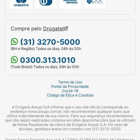
Compre pelo
Drogatel
(31) 3270-5000
(BH e Região) Todos os dias, 06h às 00h
0300.313.1010
(Todo Brasil) Todos os dias, 06h às 00h
Termo de Uso
Portal da Privacidade
Covid-19
Código de Ética e Conduta
A Drogaria Araujo S/A informa que o seu site oficial corresponde ao
endereço www.araujo.com.br, não reconhecendo qualquer outro que
utilize indevidamente da sua marca. Para sua segurança recomendamos
que não sejam realizadas compras em sites desconhecidos que se utilizem
de forma fraudulenta da marca da Drogaria Araujo S.A. Em caso de
dúvidas, gentileza entrar em contato com (31) 3270-5000.
Razão Social: Drogaria Araujo S.A | CNPJ: 17.256.512.0001-16 | Endereço: