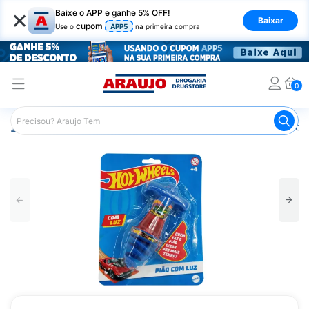
×
Baixe o APP e ganhe 5% OFF!
Baixar
cupom
Use o
APP5
na primeira compra
0
Araujo
Infantil
Brinquedos Infantis
Pião com Luz Hot 