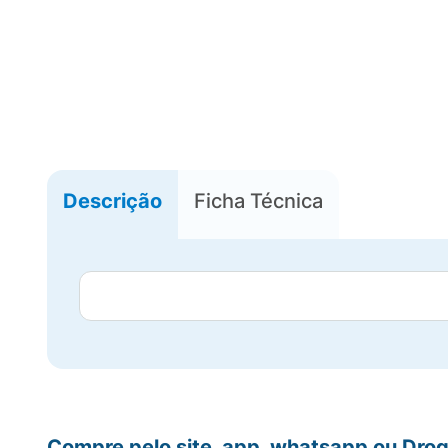
Descrição
Ficha Técnica
Compre pelo site, app, whatsapp ou Drog