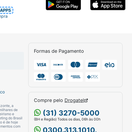
APP5
mpra
Formas de Pagamento
sco
Compre pelo
Drogatel
zonte, a
milhares de
(31) 3270-5000
eirismo e
ting do Brasil
(BH e Região) Todos os dias, 06h às 00h
o é de hoje
camentos com
0300.313.1010.