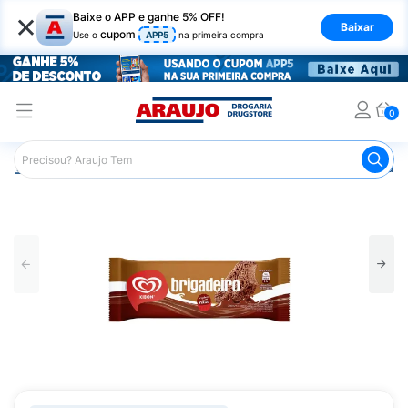
×
Baixe o APP e ganhe 5% OFF!
Baixar
cupom
Use o
APP5
na primeira compra
0
Araujo
Mercado
Alimentos Congelados e de Geladeira