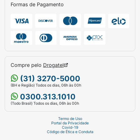
Formas de Pagamento
Contém Avelã :
Pode Conter
Contém Castanha-de-Caju :
Pode Conter
Contém Castanha-do-Pará :
Compre pelo
Drogatel
Pode Conter
(31) 3270-5000
Contém Centeio :
(BH e Região) Todos os dias, 06h às 00h
0300.313.1010
Pode Conter
(Todo Brasil) Todos os dias, 06h às 00h
Contém Cevada :
Termo de Uso
Pode Conter
Portal da Privacidade
Covid-19
Código de Ética e Conduta
Contém Leite :