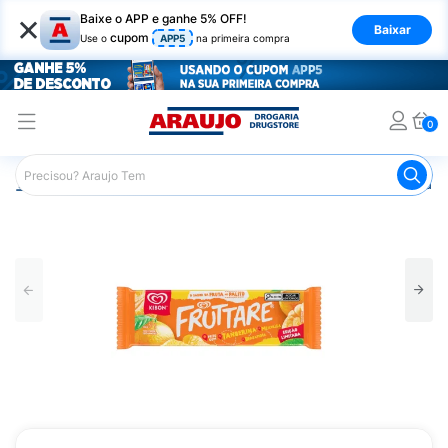
×
Baixe o APP e ganhe 5% OFF!
Baixar
cupom
Use o
APP5
na primeira compra
0
Araujo
Mercado
Alimentos Congelados e de Geladeira