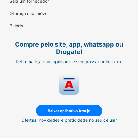
Seja um fornecedor
Contém
Ofereça seu imóvel
Aromatizante* :
Bulário
Contém
Compre pelo site, app, whatsapp ou
Contém Lactose* :
Drogatel
Não Contém
Retire na loja com agilidade e sem passar pelo caixa.
Contém Amêndoa :
Pode Conter
Contém Amendoim :
Pode Conter
Baixar aplicativo Araujo
Ofertas, novidades e praticidade no seu celular
Contém Aveia :
Pode Conter