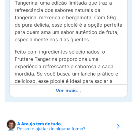
Tangerina, uma edição limitada que traz a
refrescância dos sabores naturais da
tangerina, mexerica e bergamota! Com 59g
de pura delícia, esse picolé é a opção perfeita
para quem ama um sabor autêntico de fruta,
especialmente nos dias quentes.
Feito com ingredientes selecionados, o
Fruttare Tangerina proporciona uma
experiência refrescante e saborosa a cada
mordida. Se você busca um lanche prático e
delicioso, esse picolé é ideal para saciar a
sede e o desejo por algo doce ao mesmo
Ver mais...
tempo.
Perfeito para qualquer ocasião, o Picolé
Fruttare Tangerina é um convite à pausa
gostosa, seja na praia, no parque, ou até
A Araujo tem de tudo.
Posso te ajudar de alguma forma?
mesmo em casa. Com seu formato prático, é