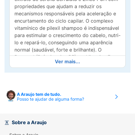
propriedades que ajudam a reduzir os
mecanismos responsáveis pela aceleração e
encurtamento do ciclo capilar. O complexo
vitamínico de pilexil shampoo é indispensável
para estimular o crescimento do cabelo, nutri-
lo e repará-lo, conseguindo uma aparência
normal (saudável, forte e brilhante). O
Pantenol (Pró-vitamina B5) e a Vitamina E
Ver mais...
restauram e mantêm a hidratação do cabelo e
protegem-no dos danos causados tanto pelas
radiações solares, como por traumatismos
mecânicos. A Piridoxina (Vitamina B6) e a
Biotina proporcionam uma diminuição do
A Araujo tem de tudo.
Posso te ajudar de alguma forma?
nível de secreção sebácea.
Instruções de uso:
Agitar antes de usar.
Aplicar nos cabelos molhados e massagear
Sobre a Araujo
até obter espuma. Enxaguar e repetir. Deixar
atuar durante 2 ou 3 minutos. Devido à sua
Sobre a Araujo