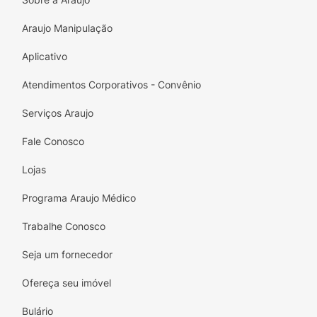
excelente tolerância, Pilexil Shampoo pode
Araujo Manipulação
utilizar-se com frequência desejada, sendo
recomendável a sua utilização 3 vezes opor
Aplicativo
semana. Em período em que a queda do
cabelo aumenta, é recomendável o uso diário.
Atendimentos Corporativos - Convênio
Recomendamos o uso da Loção Capilar
Serviços Araujo
adequada, como Pilexil Loção Serenoa
Serrulata.
Fale Conosco
Lojas
Programa Araujo Médico
Trabalhe Conosco
Seja um fornecedor
Ofereça seu imóvel
Bulário