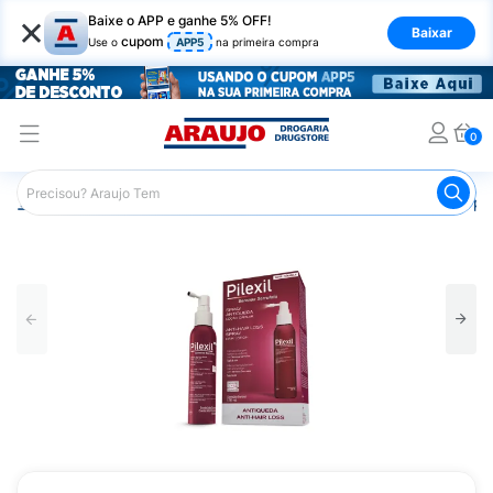
×
Baixe o APP e ganhe 5% OFF!
Baixar
cupom
Use o
APP5
na primeira compra
0
Araujo
Medicamentos
Saúde do Homem
Remédio par