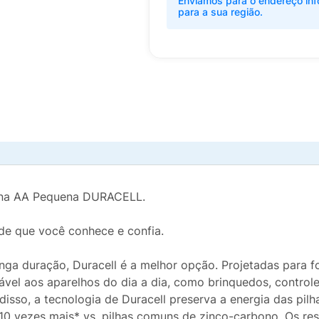
Enviamos para o endereço inf
para a sua região.
lina AA Pequena DURACELL.
ade que você conhece e confia.
onga duração, Duracell é a melhor opção. Projetadas para f
vel aos aparelhos do dia a dia, como brinquedos, controle
 disso, a tecnologia de Duracell preserva a energia das pil
 10 vezes mais* vs. pilhas comuns de zinco-carbono. Os res