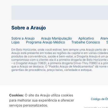
Sobre a Araujo
Sobre a Araujo
Araujo Manipulação
Aplicativo
Aten
Lojas
Programa Araujo Médico
Trabalhe Conosco
Em Belo Horizonte, onde você estiver, tem sempre uma Araujo perto de
Araujo está presente em todas as regiões da capital e em várias cidade
produtos de conveniência, saúde e bem-estar, a Drogaria Araujo é um pa
compromisso com o cliente: ela é a primeira drogaria de Belo Horizonte a
– o Drogatel Araujo (1963), a primeira drogaria Drive-Thru (1990) e a 
que a Araujo se destaca. O “Padrão Araujo de Medicamentos” dá nome
garantias de procedência, preço baixo, variedade e estoque.
Cookies:
O site da Araujo utiliza cookies
Termo de Uso
Portal da Privacidade
Covid-19
Código de É
para melhorar sua experiência e oferecer
serviços personalizados.