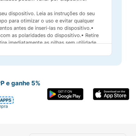
eu dispositivo. Leia as instruções do seu
mpo para otimizar o uso e evitar qualquer
tos antes de inseri-las no dispositivo.•
com as polaridades do dispositivo.• Retire
ire imediatamente as pilhas sem utilidade
tamente. Pode explodir, vazar e/ou causar
PP e ganhe 5%
ontrário ou desmontado. Substitua todas as
 no seu bolso ou na bolsa. Não remova a
APP5
mpra