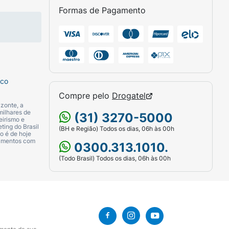
Formas de Pagamento
sco
Compre pelo
Drogatel
zonte, a
milhares de
(31) 3270-5000
eirismo e
ting do Brasil
(BH e Região) Todos os dias, 06h às 00h
o é de hoje
camentos com
0300.313.1010.
(Todo Brasil) Todos os dias, 06h às 00h