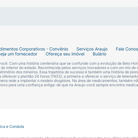
dimentos Corporativos - Convênio
Serviços Araujo
Fale Cono
Seja um fornecedor
Ofereça seu imóvel
Bulário
 você. Com uma história centenária que se confunde com a evolução de Belo Hori
s do interior do estado. Reconhecida pelos serviços inovadores e com um mix de 
trimônio dos mineiros. Essa trajetória de sucesso é também uma história de pion
 oferecer o plantão 24 horas (1933), a primeira a oferecer o serviço de telemarke
primeira rede a implantar o modelo drugstore. Na área de medicamentos, também nã
 novo para uma confiança antiga: de que na Araujo você sempre encontra medi
tica e Conduta