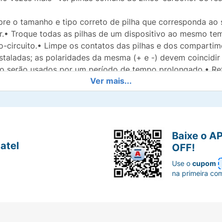
re o tamanho e tipo correto de pilha que corresponda ao s
zar.• Troque todas as pilhas de um dispositivo ao mesmo te
-circuito.• Limpe os contatos das pilhas e dos compartimen
staladas; as polaridades da mesma (+ e -) devem coincidir 
não serão usados por um período de tempo prolongado.• Ret
Ver mais...
Zinco, Hidróxido de Potássio, Grafite e Óxido de Zinco.
nce das crianças. Se engolidas, consulte um médico imedia
Baixe o A
no fogo, misturado com uma pilha diferente, inserido ao c
atel
OFF!
na embalagem original até seu uso. Não transporte pilhas
Use o
cupom
na primeira co