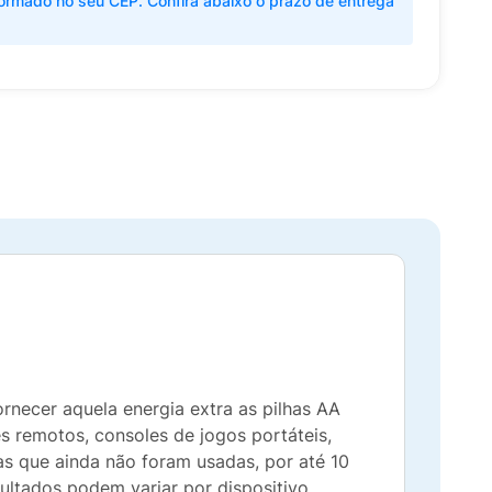
ormado no seu CEP. Confira abaixo o prazo de entrega
ornecer aquela energia extra as pilhas AA
s remotos, consoles de jogos portáteis,
has que ainda não foram usadas, por até 10
ultados podem variar por dispositivo.