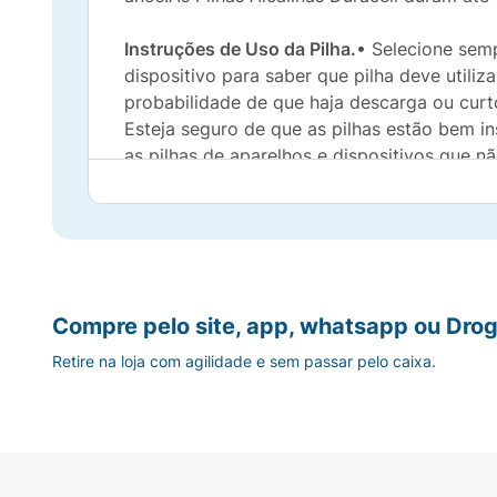
Instruções de Uso da Pilha.
• Selecione semp
dispositivo para saber que pilha deve utili
probabilidade de que haja descarga ou curto
Esteja seguro de que as pilhas estão bem in
as pilhas de aparelhos e dispositivos que 
ou energia para evitar vazamentos.
Composição química:
Dióxido de Manganês, 
Precaução:
Mantenha as pilhas fora do alca
queimaduras, caso recarregado, descartado 
Compre pelo site, app, whatsapp ou Drog
pilhas ao mesmo tempo. Mantenha as pilhas 
Retire na loja com agilidade e sem passar pelo caixa.
etiqueta da pilha.