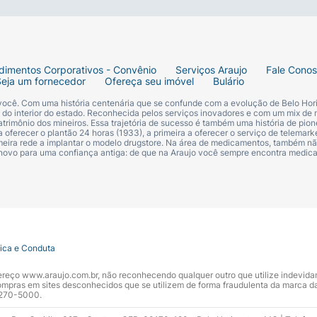
dimentos Corporativos - Convênio
Serviços Araujo
Fale Cono
Seja um fornecedor
Ofereça seu imóvel
Bulário
 você. Com uma história centenária que se confunde com a evolução de Belo Hori
s do interior do estado. Reconhecida pelos serviços inovadores e com um mix de 
trimônio dos mineiros. Essa trajetória de sucesso é também uma história de pion
 oferecer o plantão 24 horas (1933), a primeira a oferecer o serviço de telemarke
primeira rede a implantar o modelo drugstore. Na área de medicamentos, também nã
 novo para uma confiança antiga: de que na Araujo você sempre encontra medi
tica e Conduta
ndereço www.araujo.com.br, não reconhecendo qualquer outro que utilize indevid
pras em sites desconhecidos que se utilizem de forma fraudulenta da marca d
 3270-5000.