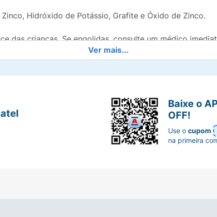
Zinco, Hidróxido de Potássio, Grafite e Óxido de Zinco.
nce das crianças. Se engolidas, consulte um médico imedia
Ver mais...
no fogo, misturado com uma pilha diferente, inserido ao c
na embalagem original até seu uso. Não transporte pilhas
Baixe o A
atel
OFF!
Use o
cupom
na primeira co