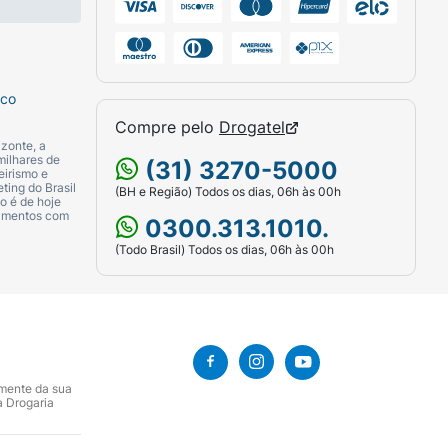
sco
Compre pelo
Drogatel
zonte, a
milhares de
(31) 3270-5000
eirismo e
ting do Brasil
(BH e Região) Todos os dias, 06h às 00h
o é de hoje
camentos com
0300.313.1010.
(Todo Brasil) Todos os dias, 06h às 00h
amente da sua
a Drogaria