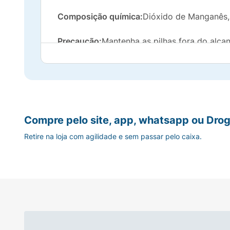
Composição química:
Dióxido de Manganês, 
Precaução:
Mantenha as pilhas fora do alca
queimaduras, caso recarregado, descartado 
pilhas ao mesmo tempo. Mantenha as pilhas 
etiqueta da pilha.
Compre pelo site, app, whatsapp ou Drog
Retire na loja com agilidade e sem passar pelo caixa.