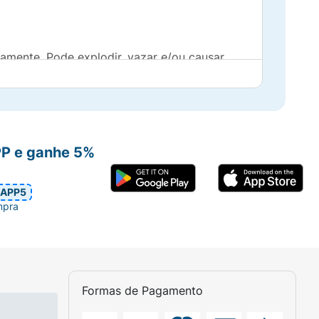
tamente. Pode explodir, vazar e/ou causar
ontrário ou desmontado. Substitua todas as
 no seu bolso ou na bolsa. Não remova a
PP e ganhe 5%
APP5
mpra
Formas de Pagamento