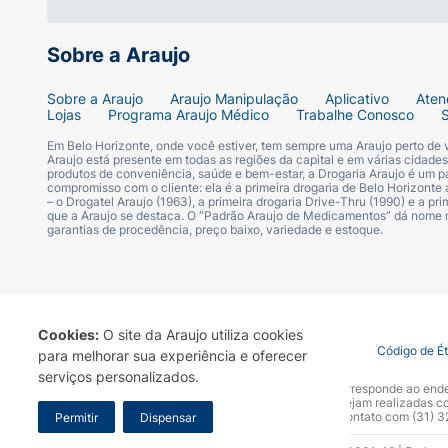
Sobre a Araujo
Sobre a Araujo
Araujo Manipulação
Aplicativo
Aten
Lojas
Programa Araujo Médico
Trabalhe Conosco
Em Belo Horizonte, onde você estiver, tem sempre uma Araujo perto de
Araujo está presente em todas as regiões da capital e em várias cidade
produtos de conveniência, saúde e bem-estar, a Drogaria Araujo é um pa
compromisso com o cliente: ela é a primeira drogaria de Belo Horizonte a
– o Drogatel Araujo (1963), a primeira drogaria Drive-Thru (1990) e a 
que a Araujo se destaca. O “Padrão Araujo de Medicamentos” dá nome
garantias de procedência, preço baixo, variedade e estoque.
Cookies:
O site da Araujo utiliza cookies
Termo de Uso
Portal da Privacidade
Covid-19
Código de É
para melhorar sua experiência e oferecer
serviços personalizados.
A Drogaria Araujo S/A informa que o seu site oficial corresponde ao e
marca. Para sua segurança recomendamos que não sejam realizadas com
Araujo S.A. Em caso de dúvidas, gentileza entrar em contato com (31)
Permitir
Dispensar