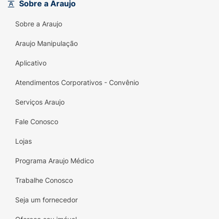
Sobre a Araujo
Fácil Manuseio:
Aba EasyTab extra-longa
Sobre a Araujo
para facilitar a colocação.
Araujo Manipulação
Identificação Clara:
Código de cor Marrom
(Tamanho 312) padrão universal.
Aplicativo
Qualidade Duracell:
Marca líder em
Atendimentos Corporativos - Convênio
confiança e inovação.
Serviços Araujo
Embalagem Prática:
Cartela compacta e
segura com 6 unidades.
Fale Conosco
Especificações Técnicas:
Lojas
Marca:
Duracell
Programa Araujo Médico
Modelo/Tamanho:
312 (Selo Marrom)
Trabalhe Conosco
Quantidade:
6 Baterias
Seja um fornecedor
Aplicação:
Aparelhos auditivos compatíveis