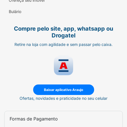
Ofereça seu imóvel
com tamanho 312.
Bulário
Modo de usar:
Compre pelo site, app, whatsapp ou
Retire o selo do lado positivo (+), insira a
Drogatel
pilha nova na gaveta de pilha do aparelho.
Certifique-se de que o lado positivo da
Retire na loja com agilidade e sem passar pelo caixa.
bateria fique em contato com o lado positivo
(+) da gaveta.
Composição química:
Zinco, Dióxido de manganês, hidróxido de
potássio.
Baixar aplicativo Araujo
Precaução:
Ofertas, novidades e praticidade no seu celular
Mantenha as pilhas fora do alcance das
crianças. Se engolidas, consulte um médico
Formas de Pagamento
imediatamente. Não recarregue ou descarte