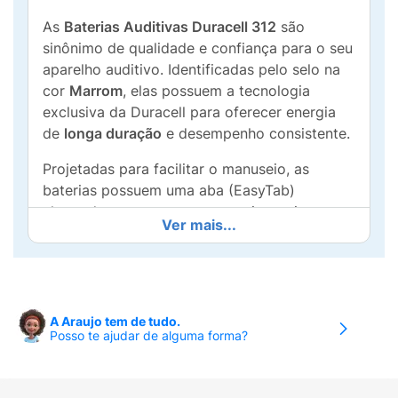
As
Baterias Auditivas Duracell 312
são
sinônimo de qualidade e confiança para o seu
aparelho auditivo. Identificadas pelo selo na
cor
Marrom
, elas possuem a tecnologia
exclusiva da Duracell para oferecer energia
de
longa duração
e desempenho consistente.
Projetadas para facilitar o manuseio, as
baterias possuem uma aba (EasyTab)
alongada que torna a troca muito mais
Ver mais...
simples e rápida, ideal para quem busca
praticidade no dia a dia. A embalagem
inteligente mantém as baterias seguras e
protegidas até o momento do uso.
A Araujo tem de tudo.
Principais Benefícios:
Posso te ajudar de alguma forma?
Longa Duração:
Energia que dura para
você aproveitar cada conversa.