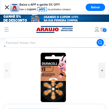
×
Baixe o APP e ganhe 5% OFF!
Baixar
cupom
Use o
APP5
na primeira compra
0
Araujo
Mercado
Casa e Utilidades
Pilhas e Baterias