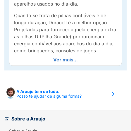
aparelhos usados no dia-dia.
Quando se trata de pilhas confiáveis e de
longa duração, Duracell é a melhor opção.
Projetadas para fornecer aquela energia extra
as pilhas D (Pilha Grande) proporcionam
energia confiável aos aparelhos do dia a dia,
como brinquedos, consoles de jogos
portáteis, fechaduras eletrônicas, lanternas,
Ver mais...
etc. Além disso, a tecnologia de Duracell
preserva a energia das pilhas que ainda não
foram usadas, por até 10 anos.As Pilhas
Alcalinas Duracell D duram até 10 vezes mais*
A Araujo tem de tudo.
vs. pilhas comuns de zinco-carbono.Os
Posso te ajudar de alguma forma?
resultados podem variar por dispositivo.
Composição química:
Dióxido de Manganês,
Zinco, Hidróxido de Potássio, Grafite e Óxido
Sobre a Araujo
de Zinco.
Sobre a Araujo