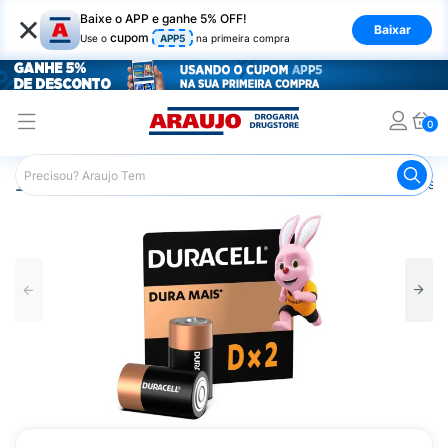
×
Baixe o APP e ganhe 5% OFF!
Baixar
cupom
Use o
APP5
na primeira compra
0
Araujo
Mercado
Casa e Utilidades
Pilhas e Baterias