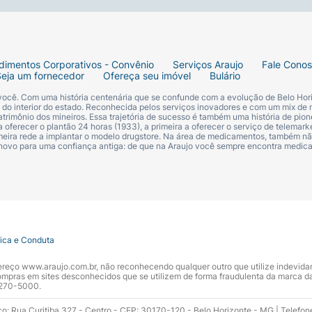
dimentos Corporativos - Convênio
Serviços Araujo
Fale Cono
Seja um fornecedor
Ofereça seu imóvel
Bulário
 você. Com uma história centenária que se confunde com a evolução de Belo Hori
s do interior do estado. Reconhecida pelos serviços inovadores e com um mix de 
trimônio dos mineiros. Essa trajetória de sucesso é também uma história de pion
 oferecer o plantão 24 horas (1933), a primeira a oferecer o serviço de telemarke
primeira rede a implantar o modelo drugstore. Na área de medicamentos, também nã
 novo para uma confiança antiga: de que na Araujo você sempre encontra medi
tica e Conduta
ndereço www.araujo.com.br, não reconhecendo qualquer outro que utilize indevid
pras em sites desconhecidos que se utilizem de forma fraudulenta da marca d
 3270-5000.
ço: Rua Curitiba 327 - Centro - CEP: 30170-120 - Belo Horizonte - MG | Telefon