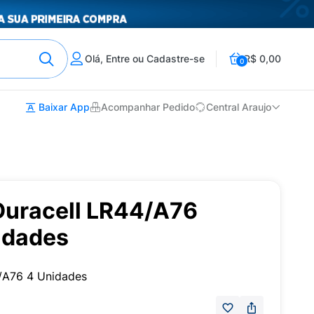
Olá, Entre ou Cadastre-se
R$ 0,00
0
Baixar App
Acompanhar Pedido
Central Araujo
Duracell LR44/A76
idades
4/A76 4 Unidades