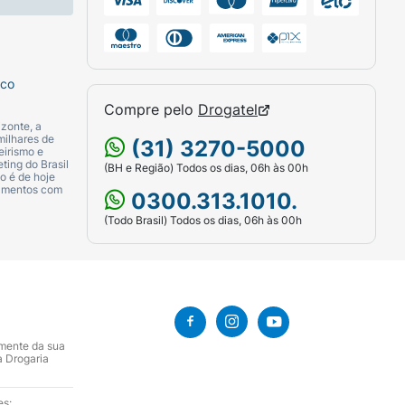
sco
Compre pelo
Drogatel
zonte, a
milhares de
(31) 3270-5000
eirismo e
ting do Brasil
(BH e Região) Todos os dias, 06h às 00h
o é de hoje
camentos com
0300.313.1010.
(Todo Brasil) Todos os dias, 06h às 00h
amente da sua
a Drogaria
es: