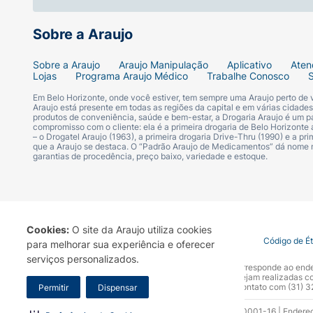
Sobre a Araujo
Sobre a Araujo
Araujo Manipulação
Aplicativo
Aten
Lojas
Programa Araujo Médico
Trabalhe Conosco
Em Belo Horizonte, onde você estiver, tem sempre uma Araujo perto de
Araujo está presente em todas as regiões da capital e em várias cidade
produtos de conveniência, saúde e bem-estar, a Drogaria Araujo é um pa
compromisso com o cliente: ela é a primeira drogaria de Belo Horizonte a
– o Drogatel Araujo (1963), a primeira drogaria Drive-Thru (1990) e a 
que a Araujo se destaca. O “Padrão Araujo de Medicamentos” dá nome
garantias de procedência, preço baixo, variedade e estoque.
Cookies:
O site da Araujo utiliza cookies
Termo de Uso
Portal da Privacidade
Covid-19
Código de É
para melhorar sua experiência e oferecer
serviços personalizados.
A Drogaria Araujo S/A informa que o seu site oficial corresponde ao e
marca. Para sua segurança recomendamos que não sejam realizadas com
Araujo S.A. Em caso de dúvidas, gentileza entrar em contato com (31)
Permitir
Dispensar
Razão Social: Drogaria Araujo S.A | CNPJ: 17.256.512.0001-16 | Endere