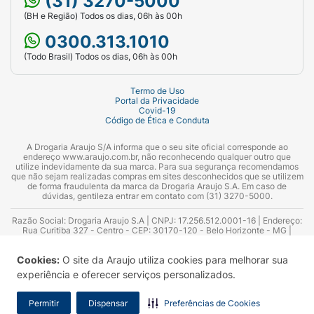
(31) 3270-5000
(BH e Região) Todos os dias, 06h às 00h
0300.313.1010
(Todo Brasil) Todos os dias, 06h às 00h
Termo de Uso
Portal da Privacidade
Covid-19
Código de Ética e Conduta
A Drogaria Araujo S/A informa que o seu site oficial corresponde ao
endereço www.araujo.com.br, não reconhecendo qualquer outro que
utilize indevidamente da sua marca. Para sua segurança recomendamos
que não sejam realizadas compras em sites desconhecidos que se utilizem
de forma fraudulenta da marca da Drogaria Araujo S.A. Em caso de
dúvidas, gentileza entrar em contato com (31) 3270-5000.
Razão Social: Drogaria Araujo S.A | CNPJ: 17.256.512.0001-16 | Endereço:
Rua Curitiba 327 - Centro - CEP: 30170-120 - Belo Horizonte - MG |
Telefones: 0300.313.1010 e (31) 3270-5000 Horário de funcionamento -
06:00h às 00:00h | Consultores técnicos responsáveis: Hairton Ayres
Cookies:
O site da Araujo utiliza cookies para melhorar sua
Azevedo Guimarães – CRF 10.965 | Yasmin Silva Alvarenga – CRF 52.584 -
Consultor substituto: Thiago Aguiar Pinheiro - CRF Nº 13.748. Alvará
experiência e oferecer serviços personalizados.
Sanitário: 2025020713 | Autorização de Funcionamento da Empresa (AFE):
7.16355-1
Permitir
Dispensar
Preferências de Cookies