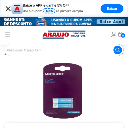
×
Baixe o APP e ganhe 5% OFF!
Baixar
cupom
Use o
APP5
na primeira compra
0
Araujo
Mercado
Casa e Utilidades
Pilhas e Baterias